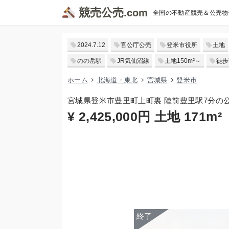
競売公売
全国の不動産競売＆公売物
2024.7.12
官公庁公売
登米市役所
土地
のの岳駅
JR気仙沼線
土地150m²～
徒歩
ホーム
北海道・東北
宮城県
登米市
宮城県登米市豊里町上町裏 陸前豊里駅7分の
¥ 2,425,000円 土地 171m²