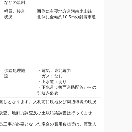
などの規制
幅員、接道
西側に主要地方道河南米山線
状況
北側に全幅約10.5mの舗装市道
供給処理施
・電気：東北電力
設
・ガス：なし
・上水道：あり
・下水道：接面道路配管からの
引込み必要
渡しとなります。入札前に現地及び周辺環境の現況
調査、地耐力調査及び土壌汚染調査は行ってませ
良工事が必要となった場合の費用負担等は、買受人