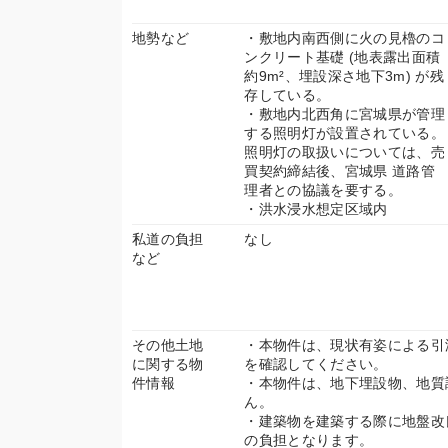
地勢など
・敷地内南西側に火の見櫓のコ
ンクリート基礎 (地表露出面積
約9m²、埋設深さ地下3m) が残
存している。
・敷地内北西角に宮城県が管理
する照明灯が設置されている。
照明灯の取扱いについては、売
買契約締結後、宮城県 道路管
理者との協議を要する。
・洪水浸水想定区域内
私道の負担
なし
など
その他土地
・本物件は、現状有姿による引
に関する物
を確認してください。
件情報
・本物件は、地下埋設物、地質
ん。
・建築物を建築する際に地盤改
の負担となります。