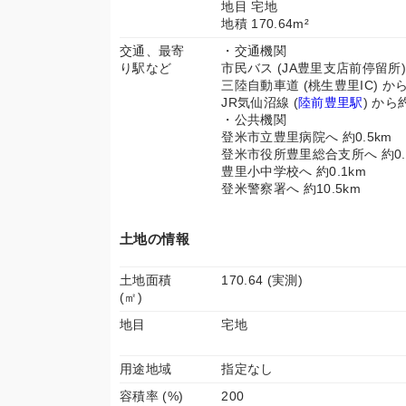
地目 宅地
地積 170.64m²
交通、最寄
・交通機関
り駅など
市民バス (JA豊里支店前停留所) 
三陸自動車道 (桃生豊里IC) から
JR気仙沼線 (
陸前豊里駅
) から約
・公共機関
登米市立豊里病院へ 約0.5km
登米市役所豊里総合支所へ 約0.
豊里小中学校へ 約0.1km
登米警察署へ 約10.5km
土地の情報
土地面積
170.64 (実測)
(㎡)
地目
宅地
用途地域
指定なし
容積率 (%)
200