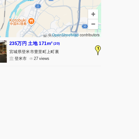
+
−
©
OpenStreetMap
contributors
235万円 土地 171m²
(20)
1
宮城県登米市豊里町上町裏
登米市
27