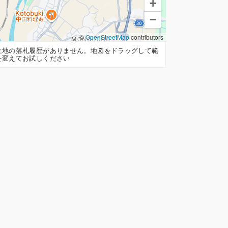
+
−
©
OpenStreetMap
contributors
土地の落札履歴がありません。地図をドラッグして範
を変えてお試しください