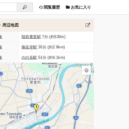
閲覧履歴
お気に入り
・周辺地図
線
陸前豊里駅
7分 (約530m)
線
御岳堂駅
35分 (約2.8km)
線
のの岳駅
51分 (約4.1km)
1