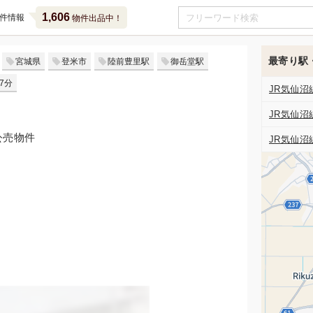
1,606
件情報
物件出品中！
最寄り駅
宮城県
登米市
陸前豊里駅
御岳堂駅
7分
JR気仙沼
JR気仙沼
公売物件
JR気仙沼