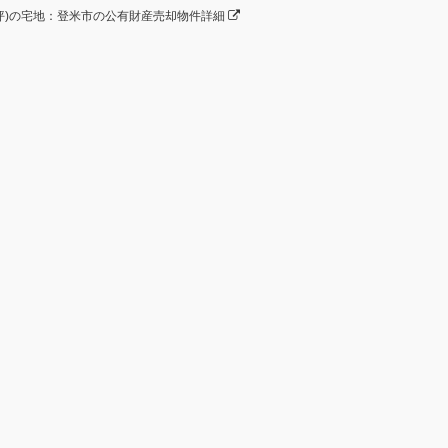
約52坪)の宅地：登米市の公有財産売却物件詳細