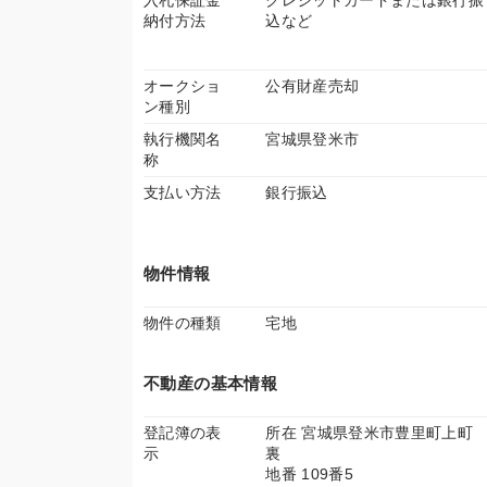
入札保証金
クレジットカードまたは銀行振
納付方法
込など
オークショ
公有財産売却
ン種別
執行機関名
宮城県登米市
称
支払い方法
銀行振込
物件情報
物件の種類
宅地
不動産の基本情報
登記簿の表
所在 宮城県登米市豊里町上町
示
裏
地番 109番5