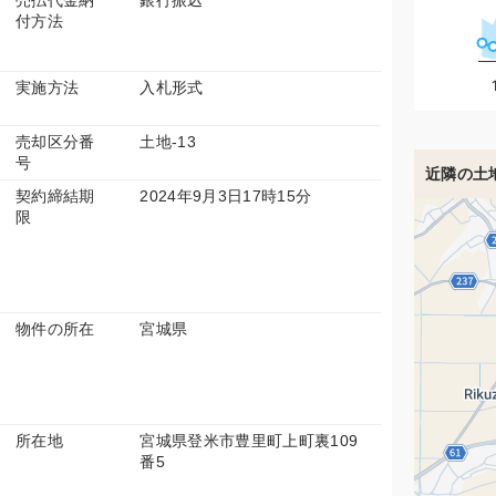
売払代金納
銀行振込
付方法
実施方法
入札形式
売却区分番
土地-13
号
近隣の土
契約締結期
2024年9月3日17時15分
限
物件の所在
宮城県
所在地
宮城県登米市豊里町上町裏109
番5