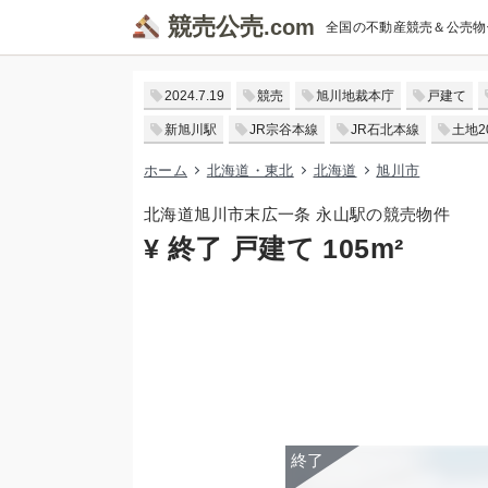
競売公売
全国の不動産競売＆公売物
2024.7.19
競売
旭川地裁本庁
戸建て
新旭川駅
JR宗谷本線
JR石北本線
土地2
ホーム
北海道・東北
北海道
旭川市
北海道旭川市末広一条 永山駅の競売物件
¥ 終了 戸建て 105m²