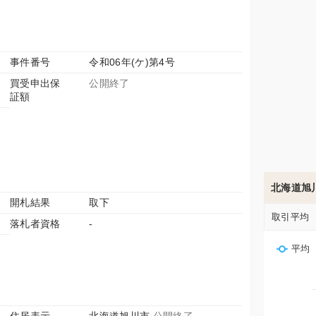
事件番号
令和06年(ケ)第4号
買受申出保
公開終了
証額
北海道旭
開札結果
取下
取引平均
落札者資格
-
平均