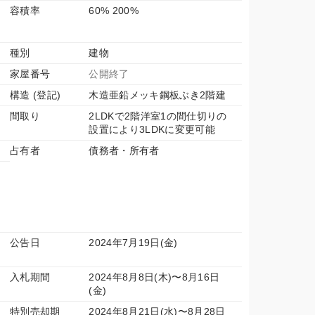
容積率
60% 200%
種別
建物
家屋番号
公開終了
構造 (登記)
木造亜鉛メッキ鋼板ぶき2階建
間取り
2LDKで2階洋室1の間仕切りの
設置により3LDKに変更可能
占有者
債務者・所有者
公告日
2024年7月19日(金)
入札期間
2024年8月8日(木)〜8月16日
(金)
特別売却期
2024年8月21日(水)〜8月28日