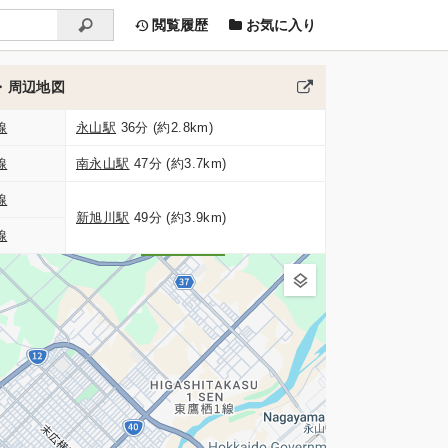
閲覧履歴
お気に入り
・周辺地図
線
永山駅
36分 (約2.8km)
線
南永山駅
47分 (約3.7km)
線
新旭川駅
49分 (約3.9km)
線