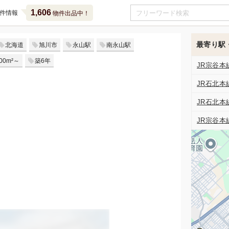
1,606
件情報
物件出品中！
最寄り駅
北海道
旭川市
永山駅
南永山駅
00m²～
築6年
JR宗谷本
JR石北本
JR石北本
JR宗谷本