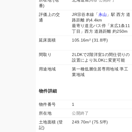
所在地 (地
北海道旭川市
公開終了
番)
評価上の交
JR宗谷本線「
永山
」駅 西方 道
通
路距離 約4.4km
最寄り道北バス停「末広1条11
丁目」西方 道路距離 約250m
延床面積
105.16m² (31.8坪)
間取り
2LDKで2階洋室1の間仕切りの
設置により3LDKに変更可能
用途地域
第一種低層住居専用地域 準工
業地域
物件詳細
物件番号
1
所在地
公開終了
土地面積 (登
249.70m² (75.5坪)
記)