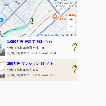
+
1
−
©
OpenStreetMap
contributors
1,090万円 戸建て 752m²
(初)
1
北海道旭川市流通団地二条
旭川地裁本庁
331
4
350万円 マンション 67m²
(初)
2
北海道旭川市春光五条
旭川地裁本庁
280
1