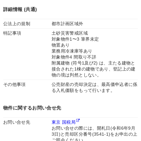
詳細情報 (共通)
公法上の規制
都市計画区域外
特記事項
土砂災害警戒区域
対象物件1〜3 筆界未定
物置あり
業務用冷凍庫等あり
対象物件4 間取り不詳
附属建物 (符号1及び2) は、主たる建物と
接合された1棟の建物であり、登記上の建
物の境は判然としない。
その他事項
公売財産の売却決定は、最高価申込者に係
る入札価額をもって行います。
物件に関するお問い合せ先
お問い合せ先
東京 国税局
お問い合せの際には、開札日(令和6年9月
3日)と売却区分番号(3541-1)をお申出の上
ご照会ください。