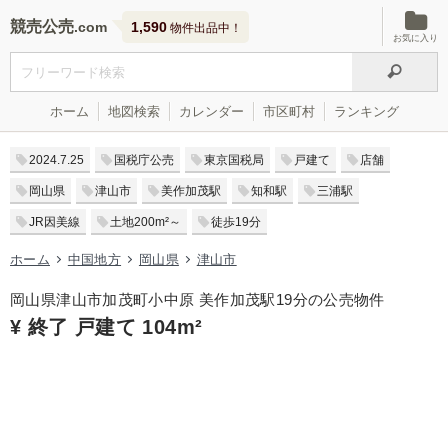
競売公売
1,590
物件出品中！
お気に入り
ホーム
地図検索
カレンダー
市区町村
ランキング
2024.7.25
国税庁公売
東京国税局
戸建て
店舗
岡山県
津山市
美作加茂駅
知和駅
三浦駅
JR因美線
土地200m²～
徒歩19分
ホーム
中国地方
岡山県
津山市
岡山県津山市加茂町小中原 美作加茂駅19分の公売物件
¥ 終了 戸建て 104m²