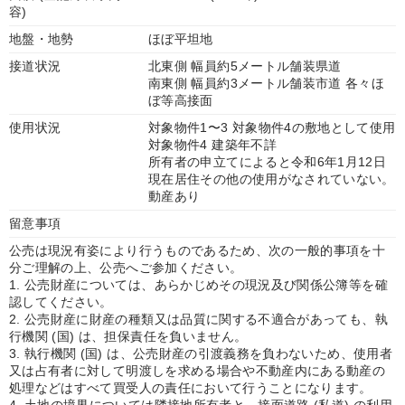
容)
地盤・地勢
ほぼ平坦地
接道状況
北東側 幅員約5メートル舗装県道
南東側 幅員約3メートル舗装市道 各々ほ
ぼ等高接面
使用状況
対象物件1〜3 対象物件4の敷地として使用
対象物件4 建築年不詳
所有者の申立てによると令和6年1月12日
現在居住その他の使用がなされていない。
動産あり
留意事項
公売は現況有姿により行うものであるため、次の一般的事項を十
分ご理解の上、公売へご参加ください。
1. 公売財産については、あらかじめその現況及び関係公簿等を確
認してください。
2. 公売財産に財産の種類又は品質に関する不適合があっても、執
行機関 (国) は、担保責任を負いません。
3. 執行機関 (国) は、公売財産の引渡義務を負わないため、使用者
又は占有者に対して明渡しを求める場合や不動産内にある動産の
処理などはすべて買受人の責任において行うことになります。