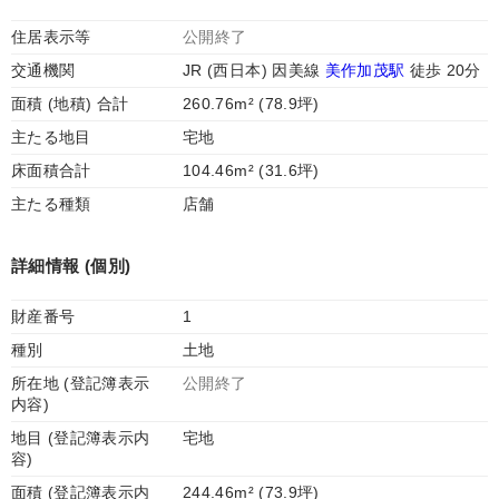
住居表示等
公開終了
交通機関
JR (西日本) 因美線
美作加茂駅
徒歩 20分
面積 (地積) 合計
260.76m² (78.9坪)
主たる地目
宅地
床面積合計
104.46m² (31.6坪)
主たる種類
店舗
詳細情報 (個別)
財産番号
1
種別
土地
所在地 (登記簿表示
公開終了
内容)
地目 (登記簿表示内
宅地
容)
面積 (登記簿表示内
244.46m² (73.9坪)