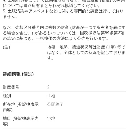
4. 土地の境界については隣接地所有者と、接面道路 (私道) の利用
については道路所有者とそれぞれ協議してください。
5. 土壌汚染やアスベストなどに関する専門的な調査は行っており
ません。
なお、売却区分番号内に複数の財産 (財産が一つで所有者を異にす
る場合を含む。) があるものについては、国税徴収法第89条第3項
の規定に基づき、一括換価の方法により公売を行います。
(注)
地盤・地勢、接道状況等は財産 (1筆) 毎で
はなく、全体としての状況を記しておりま
す。
詳細情報 (個別)
財産番号
2
種別
土地
所在地 (登記簿表示
公開終了
内容)
地目 (登記簿表示内
宅地
容)