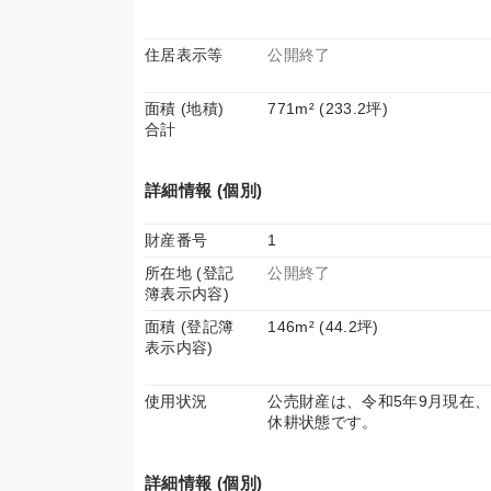
住居表示等
公開終了
面積 (地積)
771m² (233.2坪)
合計
詳細情報 (個別)
財産番号
1
所在地 (登記
公開終了
簿表示内容)
面積 (登記簿
146m² (44.2坪)
表示内容)
使用状況
公売財産は、令和5年9月現在、
休耕状態です。
詳細情報 (個別)