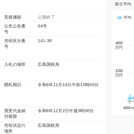
取引平均
見積価額
公開終了
平均
公売公告番
04号
号
売却区分番
141-38
400
号
万円
入札の場所
広島国税局
200
万円
開札期日
令和6年11月14日午前10時00分
400 m
買受代金納
令和6年12月2日午後3時00分
付期限
売却決定の
広島国税局
場所