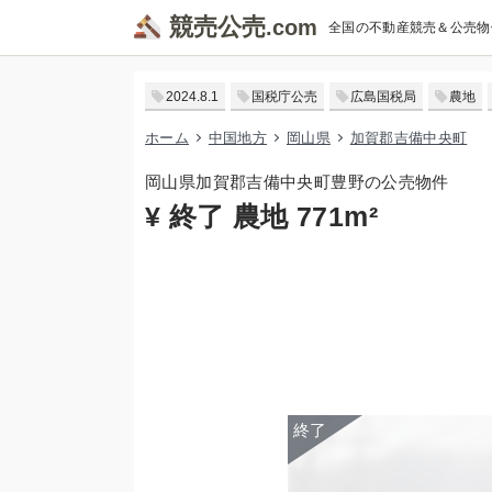
競売公売
全国の不動産競売＆公売物
2024.8.1
国税庁公売
広島国税局
農地
ホーム
中国地方
岡山県
加賀郡吉備中央町
岡山県加賀郡吉備中央町豊野の公売物件
¥ 終了 農地 771m²