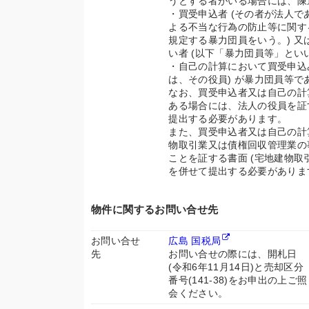
うとする者がいる場合には、陳
・買受申込者 (その者が法人で
よる不当な行為の防止等に関する法律
規定する暴力団員をいう。) 
い者 (以下「暴力団員等」とい
・自己の計算において買受申込
は、その役員) が暴力団員等で
なお、買受申込者又は自己の計
ある場合には、法人の役員を証す
提出する必要があります。
また、買受申込者又は自己の計
物取引業又は債権回収管理業の
ことを証する書面 (宅地建物取
を併せて提出する必要がありま
物件に関するお問い合せ先
お問い合せ
広島 国税局
先
お問い合せの際には、開札日
(令和6年11月14日)と売却区分
番号(141-38)をお申出の上ご照
会ください。