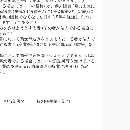
述書別紙を併せて提出する必要があります。)。
ある場合には、その役員) が、暴力団員 (暴力団員に
 (平成3年法律第77号) 第2条第6号 (定義) に
又は暴力団員でなくなった日から5年を経過していな
います。) であること
みをさせようとする者 (その者が法人である場合に
あること
算において買受申込みをさせようとする者が法人で
る書面 (商業登記簿に係る登記事項証明書等) を
算において買受申込みをさせようとする者が宅地建
事業者である場合には、その許認可等を受けている
引業の免許証又は債権管理回収業の許可証) の写し
す。
担当部署名
特別整理第一部門