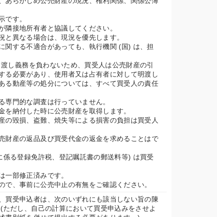
、あらかじめ公売財産の現況、権利関係、関係公簿
示です。
が隣接地所有者と協議してください。
況と異なる場合は、現況を優先します。
関する不適合があっても、執行機関 (国) は、担
の引渡し義務を負わないため、買受人は公売財産の引
する必要があり、使用者又は占有者に対して明渡し
ある動産等の処分については、すべて買受人の責任
る専門的な調査は行っていません。
金を納付した時に公売財産を取得します。
産の毀損、盗難、焼失等による損害の負担は買受人
売財産の返品及び買受代金の返金を求めることはで
に係る登録免許税、登記嘱託書の郵送料等) は買受
は一部修正済みです。
ので、事前に公売中止の有無をご確認ください。
、買受申込者は、次のいずれにも該当しない旨の陳
 (ただし、自己の計算において買受申込みをさせよ