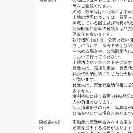
留意事項
公売は現況有姿により行うため
等をご確認ください。
名称、数量等は登記簿による表
土地の境界については、買受人
掲載している図面及び写真が現
公売財産に財産の種類又は品質に
保責任を負いません。
執行機関 (国) は、公売財産
渡しについて、所有者等と協議
を求める場合や、公売財産内に
において行ってください。
土壌汚染やアスベスト等に関す
買受人は、売却決定後、買受代
買受代金納付後に生じた公売財
が負います。
買受人は、買受代金納付後に公
きません。
権利移転に伴う費用 (移転登記
人の負担となります。
個人情報保護のため、写真情報
公売を中止する場合があります
陳述書の提
不動産の買受申込みをする場合
出
述書を提出する必要があります