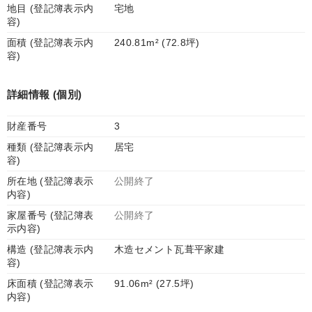
地目 (登記簿表示内
宅地
容)
面積 (登記簿表示内
240.81m² (72.8坪)
容)
詳細情報 (個別)
財産番号
3
種類 (登記簿表示内
居宅
容)
所在地 (登記簿表示
公開終了
内容)
家屋番号 (登記簿表
公開終了
示内容)
構造 (登記簿表示内
木造セメント瓦葺平家建
容)
床面積 (登記簿表示
91.06m² (27.5坪)
内容)