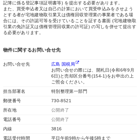
記簿に係る登記事項証明書等) を提出する必要があります。
また、買受申込者又は自己の計算において買受申込みをさせよう
とする者が宅地建物取引業又は債権回収管理業の事業者である場
合には、その許認可等を受けていることを証する書面 (宅地建物取
引業の免許証又は債権管理回収業の許可証) の写しを併せて提出す
る必要があります。
物件に関するお問い合せ先
お問い合せ先
広島 国税局
お問い合せの際には、開札日(令和6年9月
6日)と売却区分番号(154-1)をお申出の上
ご照会ください。
担当部署名
特別整理第一部門
郵便番号
730-8521
所在地
公開終了
電話番号
公開終了
内線
3816
電話受付時間
平日午前9時から午後5時まで