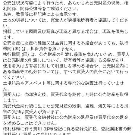
公売は現況有姿により行うため、あらかじめ公売財産の現況、権
利関係、関係公簿等をご確認ください。
名称、数量等は登記簿による表示です。
土地の境界については、買受人が隣接地所有者と協議してくださ
い。
掲載している図面及び写真が現況と異なる場合は、現況を優先し
ます。
公売財産に財産の種類又は品質に関する不適合があっても、執行
機関 (国) は、担保責任を負いません。
執行機関 (国) は、公売財産の引渡し義務を負わないため、買受人
は公売財産の引渡しについて、所有者等と協議する必要があり、
使用者又は占有者に対して明渡しを求める場合や、公売財産内に
ある動産等の処分については、すべて買受人の責任において行っ
てください。
土壌汚染やアスベスト等に関する専門的な調査は行っていませ
ん。
買受人は、売却決定後、買受代金を納付した時に公売財産を取得
します。
買受代金納付後に生じた公売財産の毀損、盗難、焼失等による損
害の負担は買受人が負います。
買受人は、買受代金納付後に公売財産の返品及び買受代金の返金
を求めることはできません。
権利移転に伴う費用 (移転登記に係る登録免許税、登記嘱託書の郵
送料等) は買受人の負担となります。