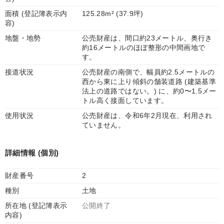
面積 (登記簿表示内
125.28m² (37.9坪)
容)
地盤・地勢
公売財産は、間口約23メートル、奥行き
約16メートルのほぼ整形の中間画地で
す。
接道状況
公売財産の南側で、幅員約2.5メートルの
西から東に上り傾斜の舗装道路 (建築基準
法上の道路ではない。) に、約0〜1.5メー
トル高く接面しています。
使用状況
公売財産は、令和6年2月現在、利用され
ていません。
詳細情報 (個別)
財産番号
2
種別
土地
所在地 (登記簿表示
公開終了
内容)