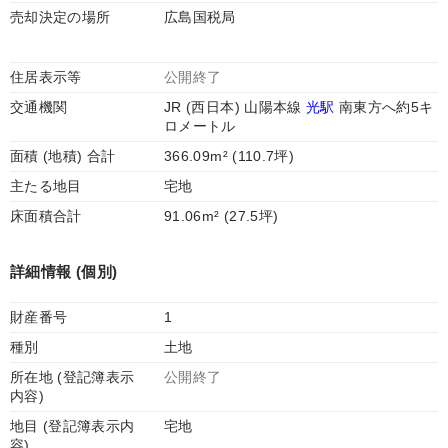
売却決定の場所
広島国税局
住居表示等
公開終了
交通機関
JR (西日本) 山陽本線
光駅
南東方へ約5キ
ロメートル
面積 (地積) 合計
366.09m² (110.7坪)
主たる地目
宅地
床面積合計
91.06m² (27.5坪)
詳細情報 (個別)
財産番号
1
種別
土地
所在地 (登記簿表示
公開終了
内容)
地目 (登記簿表示内
宅地
容)