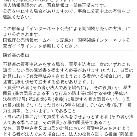
個人情報保護のため、写真情報は一部修正済みです。
公売を中止する場合がありますので、事前に公売中止の有無をご
確認ください。
この財産は「インターネット公売による期間競り売りの方法」に
より公売されます。
国税庁公売情報ホームページ記載の「国税関係インターネット公
売ガイドライン」を参照してください。
陳述書の提出
不動産の買受申込みをする場合、買受申込者は、次のいずれにも
該当しない旨の陳述書を提出する必要があります (ただし、自己の
計算において買受申込みをさせようとする者がいる場合には、陳
述書別紙を併せて提出する必要があります。)。
・買受申込者 (その者が法人である場合には、その役員) が、暴力
団員 (暴力団員による不当な行為の防止等に関する法律 (平成3年
法律第77号) 第2条第6号 (定義) に規定する暴力団員をいう。) 又
は暴力団員でなくなった日から5年を経過していない者 (以下「暴
力団員等」といいます。) であること
・自己の計算において買受申込みをさせようとする者 (その者が法
人である場合には、その役員) が暴力団員等であること
なお、買受申込者又は自己の計算において買受申込みをさせよう
とする者が法人である場合には、法人の役員を証する書面 (商業登