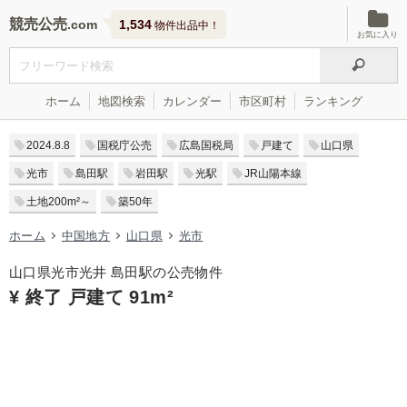
競売公売
1,534
物件出品中！
お気に入り
ホーム
地図検索
カレンダー
市区町村
ランキング
2024.8.8
国税庁公売
広島国税局
戸建て
山口県
光市
島田駅
岩田駅
光駅
JR山陽本線
土地200m²～
築50年
ホーム
中国地方
山口県
光市
山口県光市光井 島田駅の公売物件
¥ 終了 戸建て 91m²