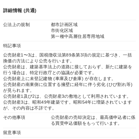
詳細情報 (共通)
公法上の規制
都市計画区域
市街化区域
第一種中高層住居専用地域
特記事項
公売財産1〜3は、国税徴収法第89条第3項の規定に基づき、一括
換価の方法により公売を行います。
公売財産は、建築基準法上の道路に接しておらず、新たに建築を
行う場合は、特定行政庁との協議が必要です。
公売財産上に未登記建物 (車庫及び倉庫) が存在します。
公売財産の南東側に位置する擁壁に経年に伴う劣化 (ひび割れ等)
が見られます。
公売財産1及び2は、公売財産3の敷地として利用されています。
公売財産3は、昭和49年建築です。昭和54年に増築されています
が、その内容は不詳です。
その他事項
公売財産の売却決定は、最高価申込者に係
る買受申込価額をもって行います。
留意事項