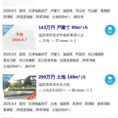
2026.8.5
競売
大津地裁本庁
戸建て
滋賀県
守山市
守山駅
栗東駅
草津駅
JR琵琶湖線
JR草津線
土地500m²～
築61年
143万円 戸建て 95m²
(4)
不売
滋賀県甲賀市甲南町希望ケ丘
2026.8.7
不売
37
1
2026.8.5
競売
大津地裁本庁
戸建て
滋賀県
甲賀市
水口城南駅
貴生川駅
水口石橋駅
近江鉄道本線
信楽高原鐵道
JR草津線
土地200m²～
築47年
299万円 土地 149m²
(3)
滋賀県草津市木川町
入札8月18日〜
88
1
値下げ
2026.8.4
競売
大津地裁本庁
土地
滋賀県
草津市
草津駅
南草津駅
栗東駅
JR琵琶湖線
JR草津線
土地100m²～