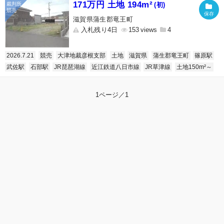
171万円 土地 194m²
(初)
滋賀県蒲生郡竜王町
入札残り4日
153
4
2026.7.21
競売
大津地裁彦根支部
土地
滋賀県
蒲生郡竜王町
篠原駅
武佐駅
石部駅
JR琵琶湖線
近江鉄道八日市線
JR草津線
土地150m²～
1ページ／1