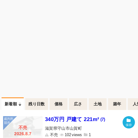
新着順
残り日数
価格
広さ
土地
築年
人
340万円 戸建て 221m²
(7)
不売
滋賀県守山市山賀町
2026.8.7
不売
102
1