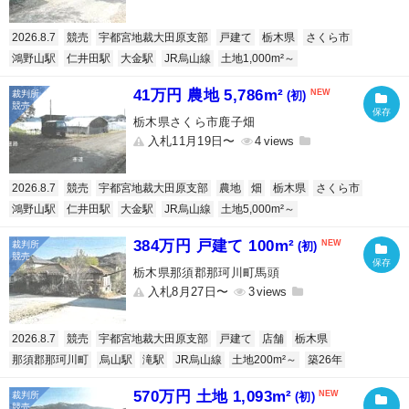
2026.8.7
競売
宇都宮地裁大田原支部
戸建て
栃木県
さくら市
鴻野山駅
仁井田駅
大金駅
JR烏山線
土地1,000m²～
41万円 農地 5,786m²
(初)
栃木県さくら市鹿子畑
入札11月19日〜
4
2026.8.7
競売
宇都宮地裁大田原支部
農地
畑
栃木県
さくら市
鴻野山駅
仁井田駅
大金駅
JR烏山線
土地5,000m²～
384万円 戸建て 100m²
(初)
栃木県那須郡那珂川町馬頭
入札8月27日〜
3
2026.8.7
競売
宇都宮地裁大田原支部
戸建て
店舗
栃木県
那須郡那珂川町
烏山駅
滝駅
JR烏山線
土地200m²～
築26年
570万円 土地 1,093m²
(初)