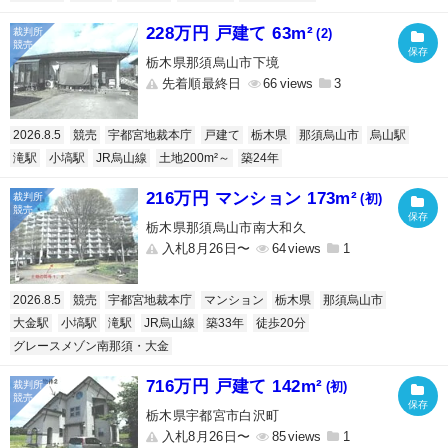
228万円 戸建て 63m²
(2)
栃木県那須烏山市下境
先着順最終日
66
3
2026.8.5
競売
宇都宮地裁本庁
戸建て
栃木県
那須烏山市
烏山駅
滝駅
小塙駅
JR烏山線
土地200m²～
築24年
216万円 マンション 173m²
(初)
栃木県那須烏山市南大和久
入札8月26日〜
64
1
2026.8.5
競売
宇都宮地裁本庁
マンション
栃木県
那須烏山市
大金駅
小塙駅
滝駅
JR烏山線
築33年
徒歩20分
グレースメゾン南那須・大金
716万円 戸建て 142m²
(初)
栃木県宇都宮市白沢町
入札8月26日〜
85
1