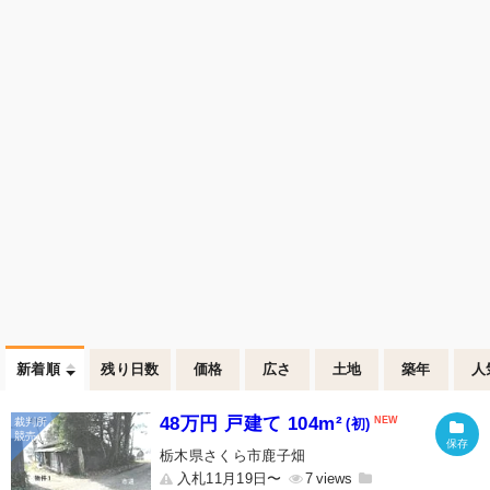
新着順
残り日数
価格
広さ
土地
築年
人
48万円 戸建て 104m²
(初)
栃木県さくら市鹿子畑
入札11月19日〜
7