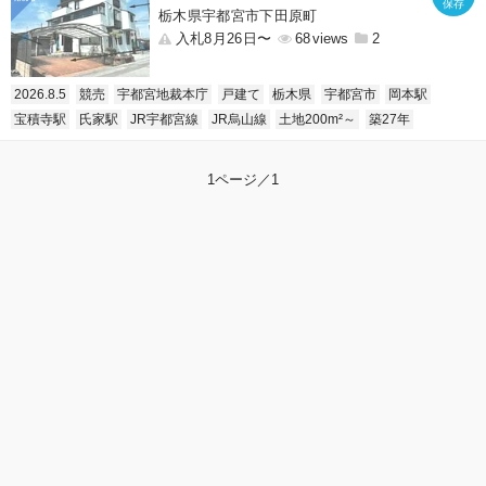
栃木県宇都宮市下田原町
入札8月26日〜
68
2
2026.8.5
競売
宇都宮地裁本庁
戸建て
栃木県
宇都宮市
岡本駅
宝積寺駅
氏家駅
JR宇都宮線
JR烏山線
土地200m²～
築27年
1ページ／1