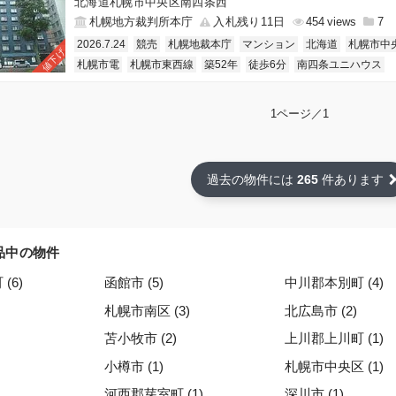
北海道札幌市中央区南四条西
札幌地方裁判所本庁
入札残り11日
454
7
2026.7.24
競売
札幌地裁本庁
マンション
北海道
札幌市中
値下げ
札幌市電
札幌市東西線
築52年
徒歩6分
南四条ユニハウス
1ページ／1
過去の物件には
265
件あります
品中の物件
(6)
函館市 (5)
中川郡本別町 (4)
札幌市南区 (3)
北広島市 (2)
苫小牧市 (2)
上川郡上川町 (1)
小樽市 (1)
札幌市中央区 (1)
河西郡芽室町 (1)
深川市 (1)