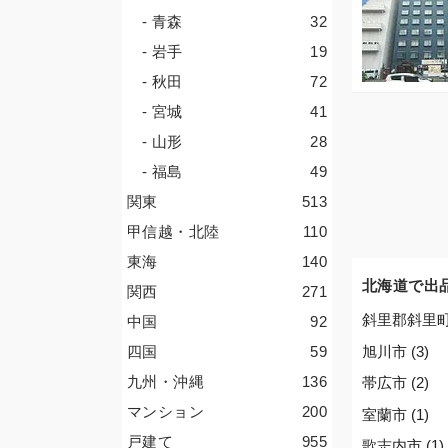
- 青森
32
- 岩手
19
- 秋田
72
- 宮城
41
- 山形
28
- 福島
49
関東
513
甲信越・北陸
110
東海
140
北海道で出
関西
271
斜里郡斜里町 
中国
92
旭川市 (3)
四国
59
九州・沖縄
136
帯広市 (2)
マンション
200
室蘭市 (1)
戸建て
955
歌志内市 (1)