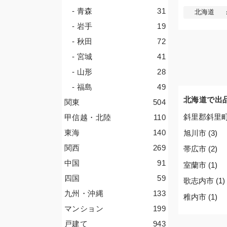
- 青森
31
北海道
- 岩手
19
- 秋田
72
- 宮城
41
- 山形
28
- 福島
49
北海道で出
関東
504
斜里郡斜里町 
甲信越・北陸
110
東海
140
旭川市 (3)
関西
269
帯広市 (2)
中国
91
室蘭市 (1)
四国
59
歌志内市 (1)
九州・沖縄
133
稚内市 (1)
マンション
199
戸建て
943