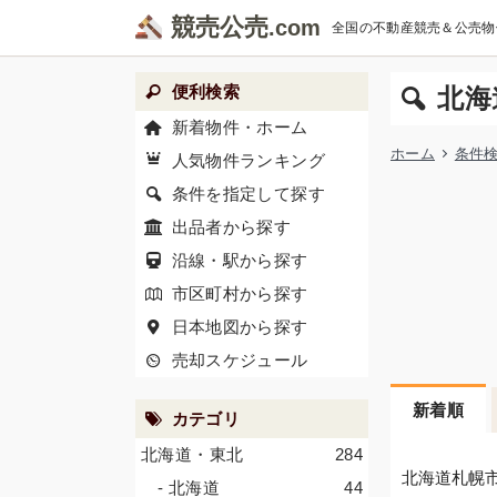
競売公売
全国の不動産競売＆公売物
便利検索
北海
新着物件・ホーム
ホーム
条件
人気物件ランキング
条件を指定して探す
出品者から探す
沿線・駅から探す
市区町村から探す
日本地図から探す
売却スケジュール
新着順
カテゴリ
北海道・東北
284
北海道札幌
- 北海道
44