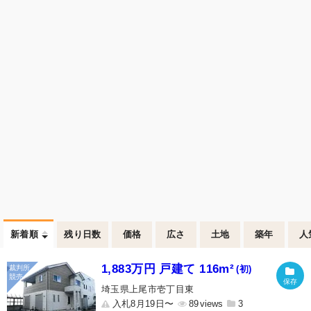
新着順
残り日数
価格
広さ
土地
築年
人
1,883万円 戸建て 116m²
(初)
埼玉県上尾市壱丁目東
入札8月19日〜
89
3