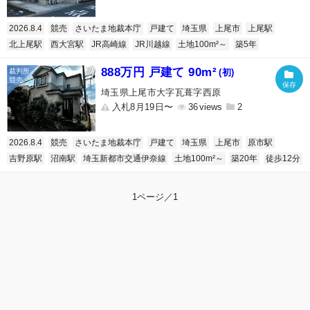
2026.8.4
競売
さいたま地裁本庁
戸建て
埼玉県
上尾市
上尾駅
北上尾駅
西大宮駅
JR高崎線
JR川越線
土地100m²～
築5年
888万円 戸建て 90m²
(初)
埼玉県上尾市大字瓦葺字西原
入札8月19日〜
36
2
2026.8.4
競売
さいたま地裁本庁
戸建て
埼玉県
上尾市
原市駅
吉野原駅
沼南駅
埼玉新都市交通伊奈線
土地100m²～
築20年
徒歩12分
1ページ／1