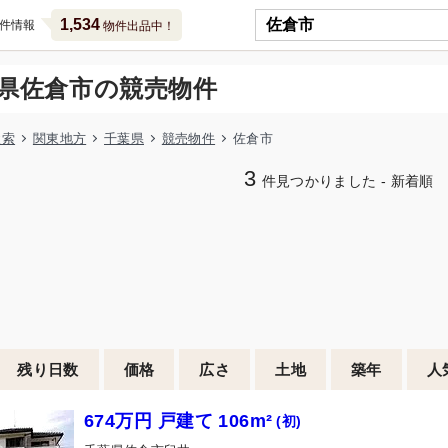
1,534
件情報
物件出品中！
県佐倉市の競売物件
検索
関東地方
千葉県
競売物件
佐倉市
3
件見つかりました - 新着順
残り日数
価格
広さ
土地
築年
人
674万円 戸建て 106m²
(初)