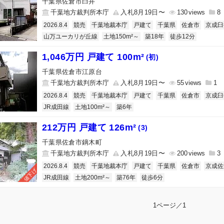
千葉県佐倉市臼井
千葉地方裁判所本庁
入札8月19日〜
130
8
2026.8.4
競売
千葉地裁本庁
戸建て
千葉県
佐倉市
京成臼
山万ユーカリが丘線
土地150m²～
築18年
徒歩12分
1,046万円 戸建て 100m²
(初)
千葉県佐倉市江原台
千葉地方裁判所本庁
入札8月19日〜
55
1
2026.8.4
競売
千葉地裁本庁
戸建て
千葉県
佐倉市
京成臼
JR成田線
土地100m²～
築6年
212万円 戸建て 126m²
(3)
千葉県佐倉市鏑木町
千葉地方裁判所本庁
入札8月19日〜
200
3
2026.8.4
競売
千葉地裁本庁
戸建て
千葉県
佐倉市
京成佐
値下げ
JR成田線
土地200m²～
築76年
徒歩6分
1ページ／1