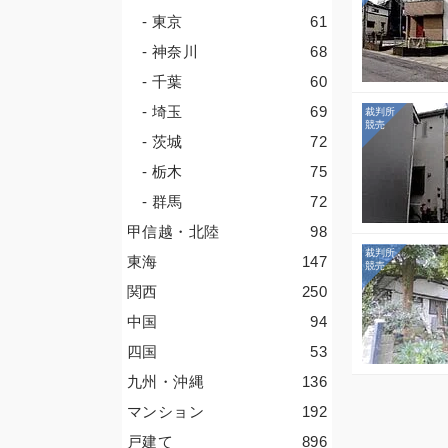
- 東京
61
- 神奈川
68
- 千葉
60
- 埼玉
69
- 茨城
72
- 栃木
75
- 群馬
72
甲信越・北陸
98
東海
147
関西
250
中国
94
四国
53
九州・沖縄
136
マンション
192
戸建て
896