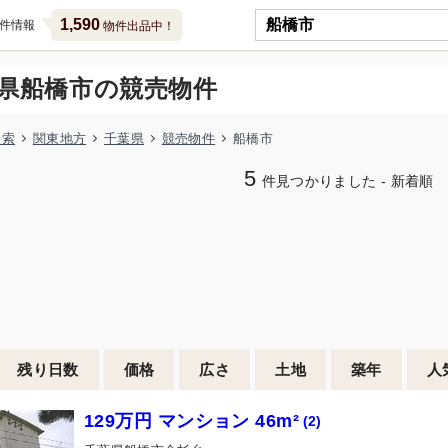
1,590
件情報
物件出品中！
県船橋市の競売物件
検索
関東地方
千葉県
競売物件
船橋市
5
件見つかりました - 新着順
残り日数
価格
広さ
土地
築年
人
129万円 マンション 46m²
(2)