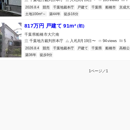
2026.8.4
競売
千葉地裁本庁
戸建て
千葉県
船橋市
京成大
土地100m²～
築44年
徒歩16分
817万円 戸建て 91m²
(初)
千葉県船橋市大穴南
千葉地方裁判所本庁
入札8月19日〜
94
5
2026.8.4
競売
千葉地裁本庁
戸建て
千葉県
船橋市
高根公
築36年
徒歩9分
1ページ／1