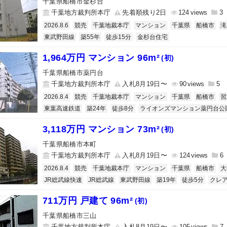
千葉県船橋市金杉台
千葉地方裁判所本庁
先着順残り2日
124
3
2026.8.6
競売
千葉地裁本庁
マンション
千葉県
船橋市
滝
東武野田線
築55年
徒歩15分
金杉台住宅
1,964万円 マンション 96m²
(初)
千葉県船橋市薬円台
千葉地方裁判所本庁
入札8月19日〜
90
5
2026.8.4
競売
千葉地裁本庁
マンション
千葉県
船橋市
習
東葉高速鉄道
築24年
徒歩8分
ライオンズマンション薬円台公
3,118万円 マンション 73m²
(初)
千葉県船橋市本町
千葉地方裁判所本庁
入札8月19日〜
124
6
2026.8.4
競売
千葉地裁本庁
マンション
千葉県
船橋市
大
JR総武線快速
JR総武線
東武野田線
築19年
徒歩5分
クレ
711万円 戸建て 96m²
(初)
千葉県船橋市三山
千葉地方裁判所本庁
入札8月19日〜
105
7