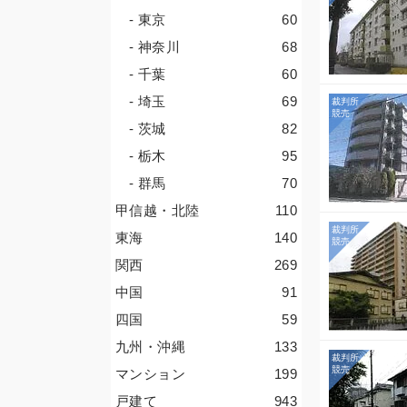
- 東京
60
- 神奈川
68
- 千葉
60
- 埼玉
69
- 茨城
82
- 栃木
95
- 群馬
70
甲信越・北陸
110
東海
140
関西
269
中国
91
四国
59
九州・沖縄
133
マンション
199
戸建て
943