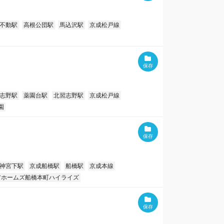
不動駅
高根公団駅
馬込沢駅
京成松戸線
志野駅
薬園台駅
北習志野駅
京成松戸線
園
神宮下駅
京成船橋駅
船橋駅
京成本線
アホームズ船橋本町ハイライズ