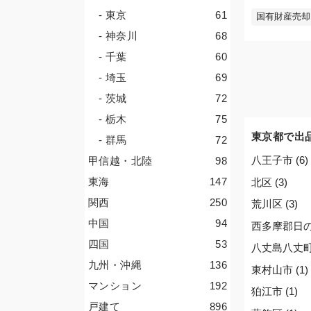
- 東京
61
国有財産売却
- 神奈川
68
- 千葉
60
- 埼玉
69
- 茨城
72
- 栃木
75
東京都で出
- 群馬
72
八王子市 (6)
甲信越・北陸
98
東海
147
北区 (3)
関西
250
荒川区 (3)
中国
94
西多摩郡日の出
四国
53
八丈島八丈町 
九州・沖縄
136
東村山市 (1)
マンション
192
狛江市 (1)
戸建て
896