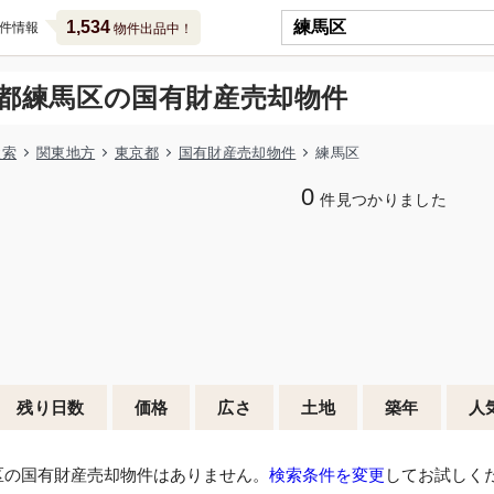
1,534
件情報
物件出品中！
都練馬区の国有財産売却物件
検索
関東地方
東京都
国有財産売却物件
練馬区
0
件見つかりました
残り日数
価格
広さ
土地
築年
人
区の国有財産売却物件はありません。
検索条件を変更
してお試しく