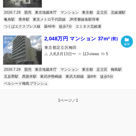
2026.7.29
競売
東京地裁本庁
マンション
東京都
足立区
北綾瀬駅
亀有駅
青井駅
東京メトロ千代田線
JR常磐線各駅停車
つくばエクスプレス線
築46年
徒歩7分
エミネス北綾瀬
2,048万円 マンション 37m²
(初)
東京都足立区梅田
入札8月13日〜
113
5
2026.7.29
競売
東京地裁本庁
マンション
東京都
足立区
梅島駅
五反野駅
西新井駅
東武伊勢崎線
東武大師線
築8年
徒歩5分
ベルシード梅島ブランシュ
1ページ／1