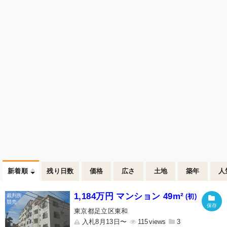
新着順
残り日数
価格
広さ
土地
築年
人
1,184万円 マンション 49m²
(初)
東京都足立区東和
入札8月13日〜
115
3