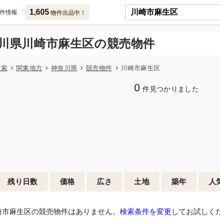
1,605
件情報
物件出品中！
川県川崎市麻生区の競売物件
検索
関東地方
神奈川県
競売物件
川崎市麻生区
0
件見つかりました
残り日数
価格
広さ
土地
築年
人
崎市麻生区の競売物件はありません。
検索条件を変更
してお試しく