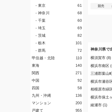
- 東京
61
競売
- 神奈川
68
- 千葉
60
- 埼玉
69
- 茨城
82
- 栃木
101
神奈川県で
- 群馬
72
横須賀市 (8)
甲信越・北陸
110
東海
140
横浜市南区 (
関西
271
三浦郡葉山町 
中国
92
横浜市瀬谷区 
四国
58
相模原市緑区 
九州・沖縄
136
横浜市保土ヶ谷
マンション
200
綾瀬市 (1)
戸建て
955