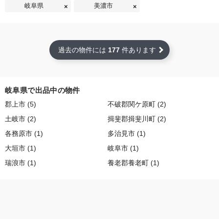
岐阜県
美濃市
過去の物件には
177
件あります
岐阜県で出品中の物件
郡上市 (5)
不破郡関ケ原町 (2)
土岐市 (2)
揖斐郡揖斐川町 (2)
各務原市 (1)
多治見市 (1)
大垣市 (1)
岐阜市 (1)
瑞浪市 (1)
養老郡養老町 (1)