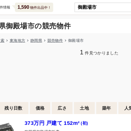
1,590
件情報
物件出品中！
県御殿場市の競売物件
検索
東海地方
静岡県
競売物件
御殿場市
1
件見つかりました
残り日数
価格
広さ
土地
築年
人
373万円 戸建て 152m²
(初)