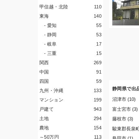
甲信越・北陸
110
東海
140
- 愛知
55
- 静岡
53
- 岐阜
17
- 三重
15
関西
269
中国
91
四国
59
静岡県で出
九州・沖縄
133
沼津市 (10)
マンション
199
富士宮市 (3)
戸建て
943
土地
294
藤枝市 (3)
農地
154
駿東郡長泉町 
～50
万円
113
島田市 (1)