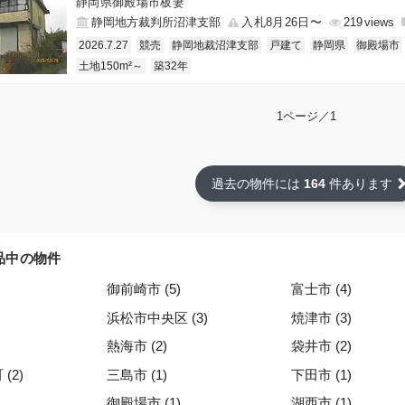
静岡県御殿場市板妻
静岡地方裁判所沼津支部
入札8月26日〜
219
2026.7.27
競売
静岡地裁沼津支部
戸建て
静岡県
御殿場市
土地150m²～
築32年
1ページ／1
過去の物件には
164
件あります
品中の物件
御前崎市 (5)
富士市 (4)
浜松市中央区 (3)
焼津市 (3)
熱海市 (2)
袋井市 (2)
(2)
三島市 (1)
下田市 (1)
御殿場市 (1)
湖西市 (1)