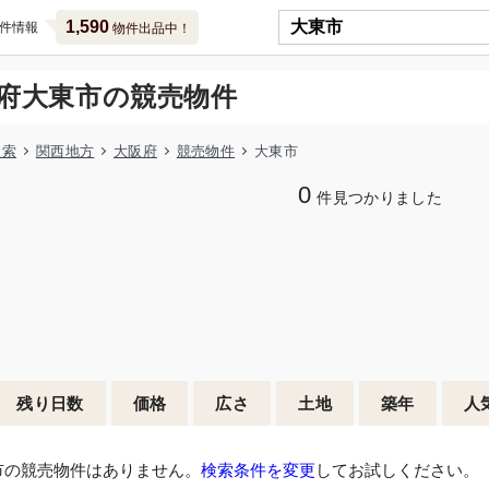
1,590
件情報
物件出品中！
府大東市の競売物件
検索
関西地方
大阪府
競売物件
大東市
0
件見つかりました
残り日数
価格
広さ
土地
築年
人
市の競売物件はありません。
検索条件を変更
してお試しください。