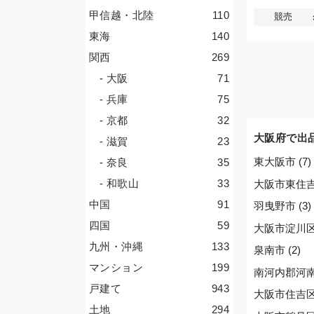
甲信越・北陸
110
競売
東海
140
関西
269
- 大阪
71
- 兵庫
75
- 京都
32
大阪府で出
- 滋賀
23
東大阪市 (7)
- 奈良
35
- 和歌山
33
大阪市東住吉区
中国
91
羽曳野市 (3)
四国
59
大阪市淀川区 
九州・沖縄
133
泉南市 (2)
マンション
199
南河内郡河南町
戸建て
943
大阪市住吉区 
土地
294