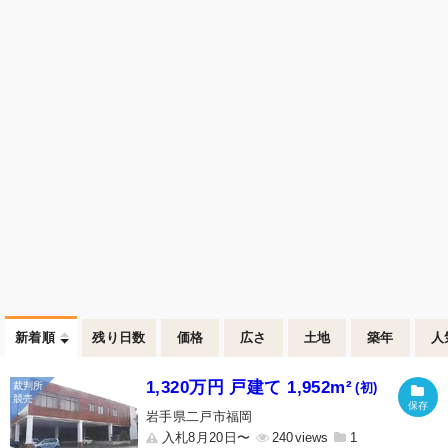
新着順
残り日数
価格
広さ
土地
築年
人
1,320万円 戸建て 1,952m²
(初)
岩手県二戸市福岡
入札8月20日〜
240
1