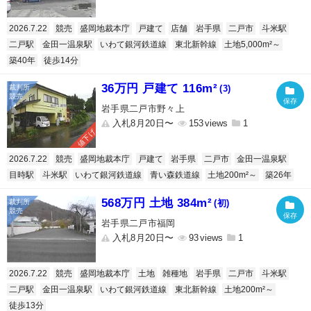
2026.7.22
競売
盛岡地裁本庁
戸建て
店舗
岩手県
二戸市
斗米駅
二戸駅
金田一温泉駅
いわて銀河鉄道線
東北新幹線
土地5,000m²～
築40年
徒歩14分
36万円 戸建て 116m²
(3)
岩手県二戸市野々上
入札8月20日〜
153
1
値下げ
2026.7.22
競売
盛岡地裁本庁
戸建て
岩手県
二戸市
金田一温泉駅
目時駅
斗米駅
いわて銀河鉄道線
青い森鉄道線
土地200m²～
築26年
568万円 土地 384m²
(初)
岩手県二戸市福岡
入札8月20日〜
93
1
2026.7.22
競売
盛岡地裁本庁
土地
雑種地
岩手県
二戸市
斗米駅
二戸駅
金田一温泉駅
いわて銀河鉄道線
東北新幹線
土地200m²～
徒歩13分