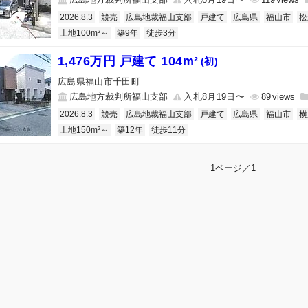
2026.8.3
競売
広島地裁福山支部
戸建て
広島県
福山市
松
土地100m²～
築9年
徒歩3分
1,476万円 戸建て 104m²
(初)
広島県福山市千田町
広島地方裁判所福山支部
入札8月19日〜
89
2026.8.3
競売
広島地裁福山支部
戸建て
広島県
福山市
横
土地150m²～
築12年
徒歩11分
1ページ／1