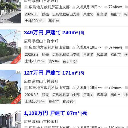
広島県福山市沼隈町
広島地方裁判所福山支部
入札8月19日〜
72
2026.8.3
競売
広島地裁福山支部
戸建て
広島県
福山市
松
土地100m²～
築41年
349万円 戸建て 240m²
(5)
広島県福山市御幸町
広島地方裁判所福山支部
入札8月19日〜
87
2026.8.3
競売
広島地裁福山支部
戸建て
広島県
福山市
横
値下げ
土地200m²～
築53年
徒歩13分
127万円 戸建て 171m²
(5)
広島県福山市神辺町
広島地方裁判所福山支部
入札8月19日〜
78
2026.8.3
競売
広島地裁福山支部
戸建て
広島県
福山市
神
値下げ
土地150m²～
築47年
徒歩9分
1,109万円 戸建て 87m²
(初)
広島県福山市松永町
広島地方裁判所福山支部
入札8月19日〜
119