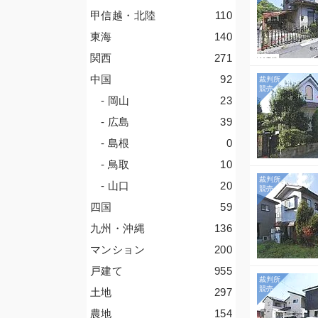
甲信越・北陸
110
東海
140
関西
271
中国
92
- 岡山
23
- 広島
39
- 島根
0
- 鳥取
10
- 山口
20
四国
59
九州・沖縄
136
マンション
200
戸建て
955
土地
297
農地
154