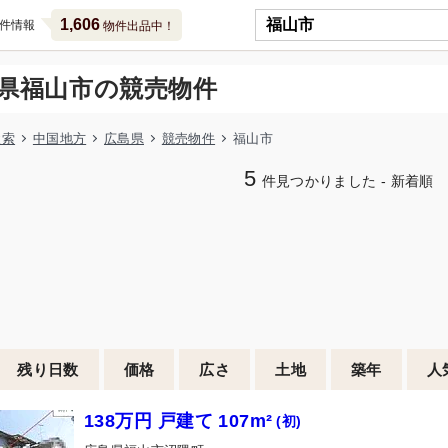
1,606
件情報
物件出品中！
県福山市の競売物件
検索
中国地方
広島県
競売物件
福山市
5
件見つかりました - 新着順
残り日数
価格
広さ
土地
築年
人
138万円 戸建て 107m²
(初)