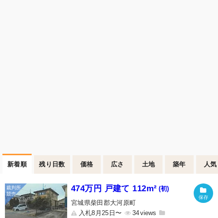
新着順
残り日数
価格
広さ
土地
築年
人気
474万円 戸建て 112m²
(初)
宮城県柴田郡大河原町
入札8月25日〜
34