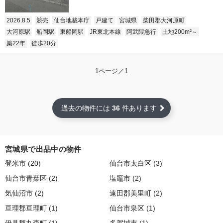
2026.8.5
競売
仙台地裁本庁
戸建て
宮城県
柴田郡大河原町
大河原駅
船岡駅
東船岡駅
JR東北本線
阿武隈急行
土地200m²～
築22年
徒歩20分
1ページ／1
過去の物件には
36
件あります
宮城県で出品中の物件
登米市 (20)
仙台市太白区 (3)
仙台市青葉区 (2)
塩竈市 (2)
気仙沼市 (2)
遠田郡美里町 (2)
亘理郡亘理町 (1)
仙台市泉区 (1)