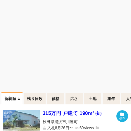
新着順
残り日数
価格
広さ
土地
築年
人
315万円 戸建て 190m²
(初)
秋田県湯沢市川連町
入札8月26日〜
60