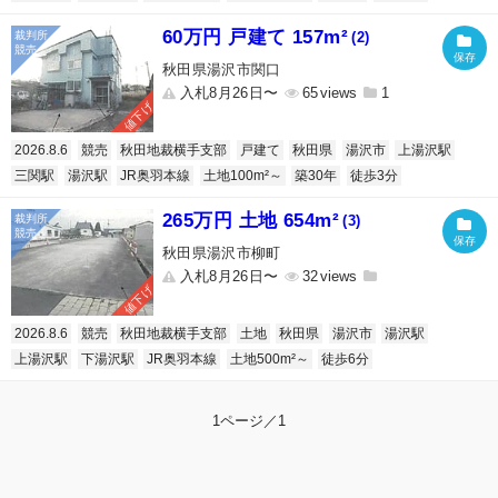
60万円 戸建て 157m²
(2)
秋田県湯沢市関口
入札8月26日〜
65
1
値下げ
2026.8.6
競売
秋田地裁横手支部
戸建て
秋田県
湯沢市
上湯沢駅
三関駅
湯沢駅
JR奥羽本線
土地100m²～
築30年
徒歩3分
265万円 土地 654m²
(3)
秋田県湯沢市柳町
入札8月26日〜
32
値下げ
2026.8.6
競売
秋田地裁横手支部
土地
秋田県
湯沢市
湯沢駅
上湯沢駅
下湯沢駅
JR奥羽本線
土地500m²～
徒歩6分
1ページ／1