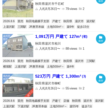
秋田県湯沢市千石町
入札8月26日〜
79
2
2026.8.6
競売
秋田地裁横手支部
戸建て
秋田県
湯沢市
湯沢駅
上湯沢駅
三関駅
JR奥羽本線
土地500m²～
築9年
徒歩15分
1,091万円 戸建て 127m²
(初)
秋田県湯沢市相川
入札8月26日〜
88
1
2026.8.6
競売
秋田地裁横手支部
戸建て
秋田県
湯沢市
三関駅
横堀駅
上湯沢駅
JR奥羽本線
土地500m²～
築4年
523万円 戸建て 1,300m²
(3)
秋田県湯沢市柳町
入札8月26日〜
55
2
値下げ
2026.8.6
競売
秋田地裁横手支部
戸建て
店舗
秋田県
湯沢市
湯沢駅
上湯沢駅
下湯沢駅
JR奥羽本線
土地500m²～
築55年
徒歩7分