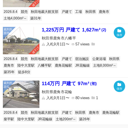
値下げ
2026.8.4
競売
秋田地裁大館支部
戸建て
工場
秋田県
鹿角市
土地4,000m²～
築31年
1,225万円 戸建て 1,627m²
(2)
秋田県鹿角市八幡平
入札9月1日〜
57
値下げ
2026.8.4
競売
秋田地裁大館支部
戸建て
宿泊施設
公衆浴場
秋田県
鹿角市
陸中大里駅
八幡平駅
鹿角花輪駅
JR花輪線
土地8,000m²～
築35年
徒歩8分
114万円 戸建て 97m²
(初)
秋田県鹿角市花輪
入札9月1日〜
80
1
2026.8.4
競売
秋田地裁大館支部
戸建て
秋田県
鹿角市
鹿角花輪駅
柴平駅
陸中大里駅
JR花輪線
土地200m²～
築26年