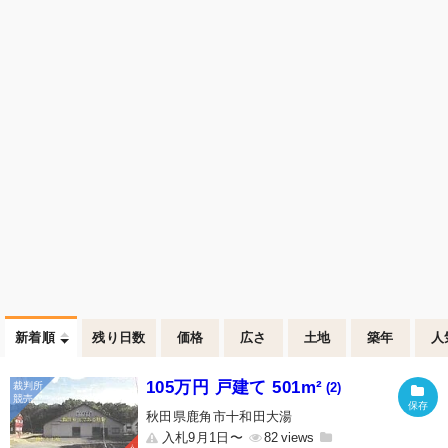
新着順
残り日数
価格
広さ
土地
築年
人
105万円 戸建て 501m²
(2)
秋田県鹿角市十和田大湯
入札9月1日〜
82