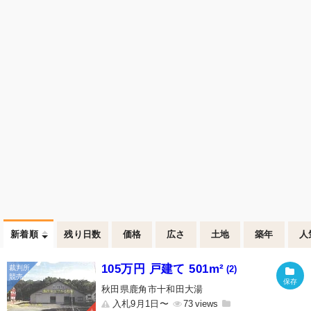
新着順
残り日数
価格
広さ
土地
築年
人
105万円 戸建て 501m²
(2)
秋田県鹿角市十和田大湯
入札9月1日〜
73