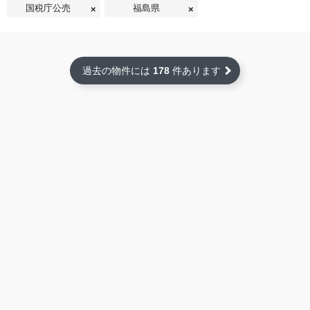
国税庁公売
福島県
過去の物件には
178
件あります