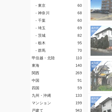
- 東京
60
- 神奈川
68
- 千葉
60
- 埼玉
69
- 茨城
82
- 栃木
95
- 群馬
70
甲信越・北陸
110
東海
140
関西
269
中国
91
四国
59
九州・沖縄
133
マンション
199
戸建て
943