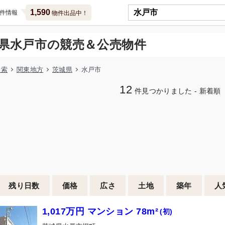
1,590
件情報
物件出品中！
県水戸市の競売＆公売物件
検索
関東地方
茨城県
水戸市
12
件見つかりました - 新着順
残り日数
価格
広さ
土地
築年
人
1,017万円 マンション 78m²
(初)