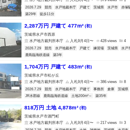
2026.7.29
競売
水戸地裁本庁
戸建て
茨城県
水戸市
赤塚
築29年
徒歩11分
2,287万円 戸建て 477m²
(初)
茨城県水戸市西原
水戸地方裁判所本庁
入札9月4日〜
428
4
2026.7.29
競売
水戸地裁本庁
戸建て
練習場
茨城県
水戸
鹿島臨海鉄道線
築3年
1,704万円 戸建て 483m²
(初)
茨城県水戸市松が丘
水戸地方裁判所本庁
入札9月4日〜
386
8
2026.7.29
競売
水戸地裁本庁
戸建て
事務所
倉庫
茨城県
JR水郡線
鹿島臨海鉄道線
土地200m²～
築35年
818万円 土地 4,878m²
(初)
茨城県水戸市酒門町
水戸地方裁判所本庁
入札9月4日〜
217
3