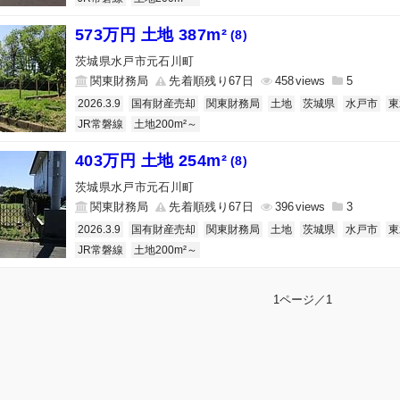
573万円 土地 387m²
(8)
茨城県水戸市元石川町
関東財務局
先着順残り67日
458
5
2026.3.9
国有財産売却
関東財務局
土地
茨城県
水戸市
東
JR常磐線
土地200m²～
403万円 土地 254m²
(8)
茨城県水戸市元石川町
関東財務局
先着順残り67日
396
3
2026.3.9
国有財産売却
関東財務局
土地
茨城県
水戸市
東
JR常磐線
土地200m²～
1ページ／1