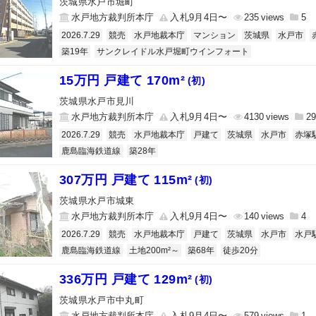
茨城県水戸市堀町
水戸地方裁判所本庁
入札9月4日〜
235
5
2026.7.29
競売
水戸地裁本庁
マンション
茨城県
水戸市
築19年
サンクレイドル水戸堀町ウインフォート
15万円 戸建て 170m²
(初)
茨城県水戸市見川
水戸地方裁判所本庁
入札9月4日〜
4130
29
2026.7.29
競売
水戸地裁本庁
戸建て
茨城県
水戸市
赤塚
鹿島臨海鉄道線
築28年
307万円 戸建て 115m²
(初)
茨城県水戸市城東
水戸地方裁判所本庁
入札9月4日〜
140
4
2026.7.29
競売
水戸地裁本庁
戸建て
茨城県
水戸市
水戸
鹿島臨海鉄道線
土地200m²～
築68年
徒歩20分
336万円 戸建て 129m²
(初)
茨城県水戸市中丸町
水戸地方裁判所本庁
入札9月4日〜
579
1