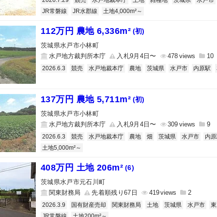
2026.7.29
競売
水戸地裁本庁
土地
雑種地
茨城県
水戸市
JR常磐線
JR水郡線
土地4,000m²～
112万円 農地 6,336m²
(初)
茨城県水戸市小林町
水戸地方裁判所本庁
入札9月4日〜
478
10
2026.6.3
競売
水戸地裁本庁
農地
茨城県
水戸市
内原駅
137万円 農地 5,711m²
(初)
茨城県水戸市小林町
水戸地方裁判所本庁
入札9月4日〜
309
9
2026.6.3
競売
水戸地裁本庁
農地
畑
茨城県
水戸市
内原
土地5,000m²～
408万円 土地 206m²
(6)
茨城県水戸市元石川町
関東財務局
先着順残り67日
419
2
2026.3.9
国有財産売却
関東財務局
土地
茨城県
水戸市
東
JR常磐線
土地200m²～