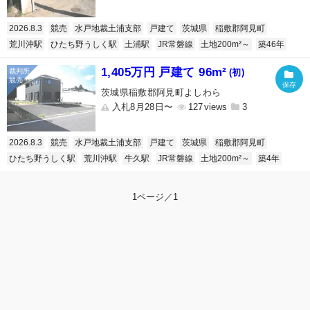
2026.8.3
競売
水戸地裁土浦支部
戸建て
茨城県
稲敷郡阿見町
荒川沖駅
ひたち野うしく駅
土浦駅
JR常磐線
土地200m²～
築46年
1,405万円 戸建て 96m²
(初)
茨城県稲敷郡阿見町よしわら
入札8月28日〜
127
3
2026.8.3
競売
水戸地裁土浦支部
戸建て
茨城県
稲敷郡阿見町
ひたち野うしく駅
荒川沖駅
牛久駅
JR常磐線
土地200m²～
築4年
1ページ／1