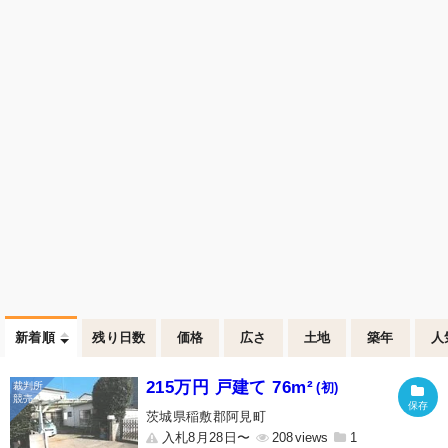
新着順
残り日数
価格
広さ
土地
築年
人
215万円 戸建て 76m²
(初)
茨城県稲敷郡阿見町
入札8月28日〜
208
1