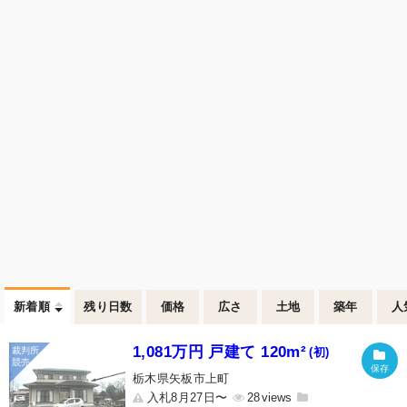
新着順
残り日数
価格
広さ
土地
築年
人
1,081万円 戸建て 120m²
(初)
栃木県矢板市上町
入札8月27日〜
28