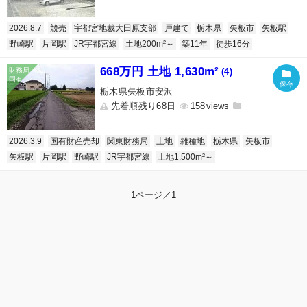
2026.8.7
競売
宇都宮地裁大田原支部
戸建て
栃木県
矢板市
矢板駅
野崎駅
片岡駅
JR宇都宮線
土地200m²～
築11年
徒歩16分
668万円 土地 1,630m²
(4)
栃木県矢板市安沢
先着順残り68日
158
2026.3.9
国有財産売却
関東財務局
土地
雑種地
栃木県
矢板市
矢板駅
片岡駅
野崎駅
JR宇都宮線
土地1,500m²～
1ページ／1