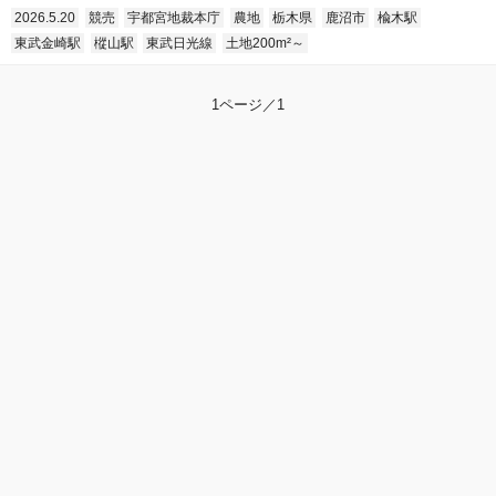
2026.5.20
競売
宇都宮地裁本庁
農地
栃木県
鹿沼市
楡木駅
東武金崎駅
樅山駅
東武日光線
土地200m²～
1ページ／1