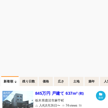
新着順
残り日数
価格
広さ
土地
築年
人
845万円 戸建て 637m²
(初)
栃木県鹿沼市麻苧町
入札8月26日〜
74