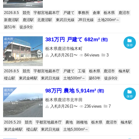
2026.8.5
競売
宇都宮地裁本庁
戸建て
事務所
倉庫
栃木県
鹿沼市
新鹿沼駅
鹿沼駅
北鹿沼駅
東武日光線
JR日光線
土地200m²～
築51年
徒歩9分
381万円 戸建て 682m²
(初)
栃木県鹿沼市楡木町
入札8月26日〜
84
3
2026.8.5
競売
宇都宮地裁本庁
戸建て
工場
栃木県
鹿沼市
楡木駅
樅山駅
東武金崎駅
東武日光線
土地500m²～
築63年
徒歩9分
98万円 農地 5,914m²
(初)
栃木県鹿沼市北半田
入札8月26日〜
236
7
2026.5.20
競売
宇都宮地裁本庁
農地
雑種地
栃木県
鹿沼市
楡木駅
東武金崎駅
樅山駅
東武日光線
土地5,000m²～