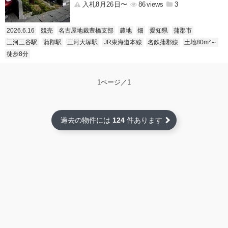
入札8月26日〜
86
3
2026.6.16
競売
名古屋地裁豊橋支部
農地
畑
愛知県
蒲郡市
三河三谷駅
蒲郡駅
三河大塚駅
JR東海道本線
名鉄蒲郡線
土地80m²～
徒歩8分
1ページ／1
過去の物件には
124
件あります