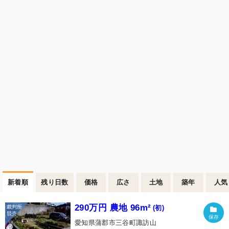
新着順
残り日数
価格
広さ
土地
築年
人気
290万円 農地 96m²
(初)
愛知県蒲郡市三谷町諏訪山