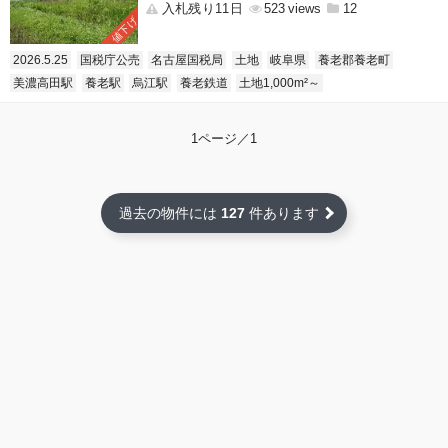
入札残り11日
523
12
値下げ
2026.5.25
国税庁公売
名古屋国税局
土地
岐阜県
養老郡養老町
美濃高田駅
養老駅
烏江駅
養老鉄道
土地1,000m²～
1ページ／1
過去の物件には
127
件あります