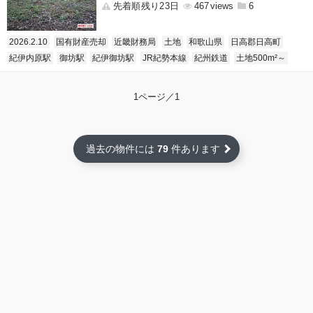
先着順残り23日
467
6
2026.2.10
国有財産売却
近畿財務局
土地
和歌山県
日高郡日高町
紀伊内原駅
御坊駅
紀伊御坊駅
JR紀勢本線
紀州鉄道
土地500m²～
1ページ／1
過去の物件には
79
件あります