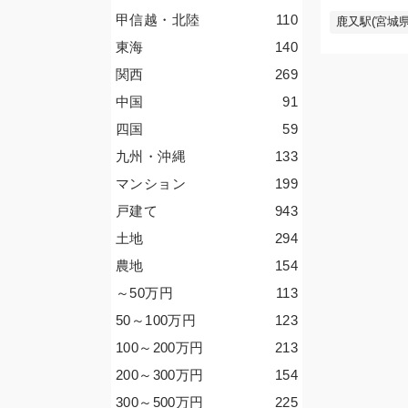
甲信越・北陸
110
鹿又駅(宮城県
東海
140
関西
269
中国
91
四国
59
九州・沖縄
133
マンション
199
戸建て
943
土地
294
農地
154
～50
万円
113
50～100
万円
123
100～200
万円
213
200～300
万円
154
300～500
万円
225