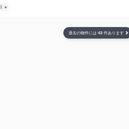
)
過去の物件には
43
件あります