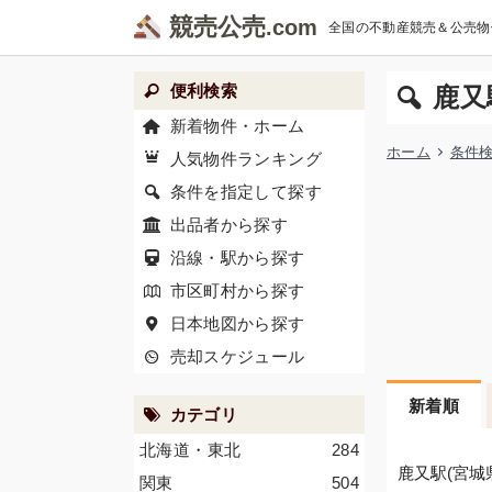
競売公売
全国の不動産競売＆公売物
便利検索
鹿又
新着物件・ホーム
ホーム
条件
人気物件ランキング
条件を指定して探す
出品者から探す
沿線・駅から探す
市区町村から探す
日本地図から探す
売却スケジュール
新着順
カテゴリ
北海道・東北
284
鹿又駅(宮城
関東
504