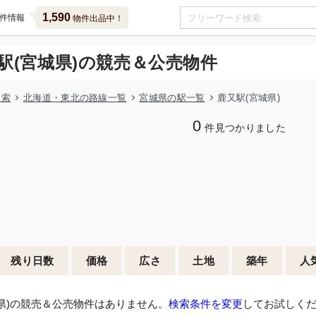
1,590
件情報
物件出品中！
駅(宮城県)の競売＆公売物件
検索
北海道・東北の路線一覧
宮城県の駅一覧
鹿又駅(宮城県)
0
件見つかりました
残り日数
価格
広さ
土地
築年
人
県)の競売＆公売物件はありません。
検索条件を変更
してお試しく