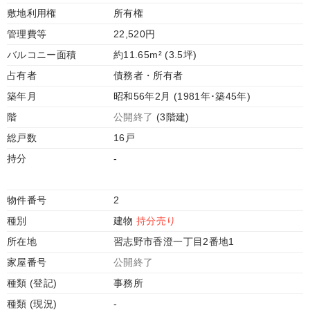
敷地利用権
所有権
管理費等
22,520円
バルコニー面積
約11.65m² (3.5坪)
占有者
債務者・所有者
築年月
昭和56年2月 (1981年･築45年)
階
公開終了
(3階建)
総戸数
16戸
持分
-
物件番号
2
種別
建物
持分売り
所在地
習志野市香澄一丁目2番地1
家屋番号
公開終了
種類 (登記)
事務所
種類 (現況)
-