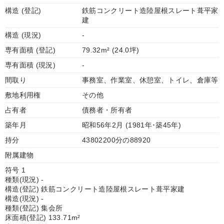
構造 (登記)
鉄筋コンクリート造陸屋根スレート葺平家
建
構造 (現況)
-
専有面積 (登記)
79.32m² (24.0坪)
専有面積 (現況)
-
間取り
事務室、作業室、休憩室、トイレ、倉庫等
敷地利用権
その他
占有者
債務者・所有者
築年月
昭和56年2月 (1981年･築45年)
持分
43802200分の88920
附属建物
符号 1
種類(現況) -
構造(登記) 鉄筋コンクリート造陸屋根スレート葺平家建
構造(現況) -
種類(登記) 集会所
床面積(登記) 133.71m²