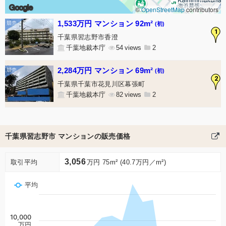
Google
©
OpenStreetMap
contributors
1,533万円 マンション 92m²
(初)
1
千葉県習志野市香澄
千葉地裁本庁
54
2
2,284万円 マンション 69m²
(初)
2
千葉県千葉市花見川区幕張町
千葉地裁本庁
82
2
千葉県習志野市 マンションの販売価格
3,056
取引平均
万円 75m² (40.7万円／m²)
平均
10,000
万円