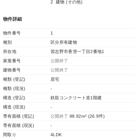
2. 建物 (その他)
物件詳細
物件番号
1
種別
区分所有建物
所在地
習志野市香澄一丁目2番地1
家屋番号
公開終了
建物番号
公開終了
種類 (登記)
居宅
種類 (現況)
-
構造 (登記)
鉄筋コンクリート造1階建
構造 (現況)
-
専有面積 (登記)
公開終了
88.92m² (26.9坪)
専有面積 (現況)
-
間取り
4LDK