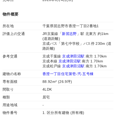
物件概要
所在地
千葉県習志野市香澄一丁目2番地1
評価上の交通
JR京葉線「
新習志野
」駅 北東方 約1km
(道路距離)
京成バス「第七中学校」バス停 230m (道
路距離)
参考交通
京成千葉線
京成津田沼駅
南方 1.70km
京成本線
京成津田沼駅
南方 1.70km
京成松戸線
京成津田沼駅
南方 1.70km
建物の名称
香澄一丁目住宅第壱-弐-五号棟
専有面積
88.92m² (26.9坪)
間取り
4LDK
種類
居宅
用途地域
-
物件番号
1. 区分所有建物 (所有権)