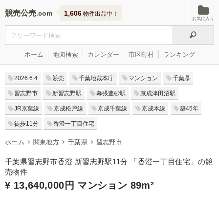
競売公売
1,606
物件出品中！
お気に入り
ホーム
地図検索
カレンダー
市区町村
ランキング
2026.6.4
競売
千葉地裁本庁
マンション
千葉県
習志野市
新習志野駅
幕張豊砂駅
京成津田沼駅
JR京葉線
京成松戸線
京成千葉線
京成本線
築45年
徒歩11分
香澄一丁目住宅
ホーム
関東地方
千葉県
習志野市
千葉県習志野市香澄 新習志野駅11分 「香澄一丁目住宅」の競
売物件
¥ 13,640,000円 マンション 89m²