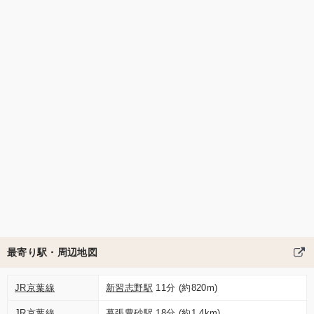
最寄り駅・周辺地図
JR京葉線
新習志野駅
11分 (約820m)
JR京葉線
幕張豊砂駅
18分 (約1.4km)