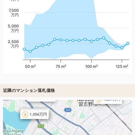
7,500
万円
5,000
万円
2,500
万円
50 m²
75 m²
100 m²
125 m²
近隣のマンション落札価格
1,630万円
1,251万円
1,271万円
1,054万円