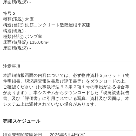
床面積(現況) -
符号 2
種類(現況) 倉庫
構造(登記) 鉄筋コンクリート造陸屋根平家建
構造(現況) -
種類(登記) ポンプ室
床面積(登記) 135.00m²
床面積(現況) -
注意事項
本詳細情報画面の内容については、必ず物件資料３点セット（物
件明細書、現況調査報告書及び評価書等）をダウンロードの上、
ご確認ください（民事執行法６３条２項１号の申出がある場合等
があります）。本システムからダウンロードした「現況調査報告
書」及び「評価書」に引用されている写真、資料及び図面は、本
システム上は添付されていない場合があります。
売却スケジュール
特別売却閲覧開始日
2026年6月4日(木)