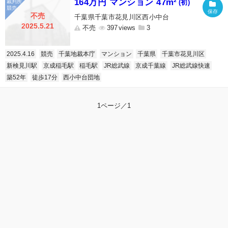
164万円 マンション 47m²
(初)
不売
千葉県千葉市花見川区西小中台
2025.5.21
不売
397
3
2025.4.16
競売
千葉地裁本庁
マンション
千葉県
千葉市花見川区
新検見川駅
京成稲毛駅
稲毛駅
JR総武線
京成千葉線
JR総武線快速
築52年
徒歩17分
西小中台団地
1ページ／1