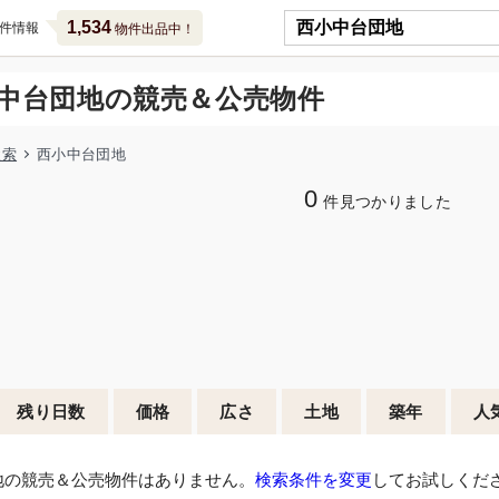
1,534
件情報
物件出品中！
中台団地の競売＆公売物件
検索
西小中台団地
0
件見つかりました
残り日数
価格
広さ
土地
築年
人
地の競売＆公売物件はありません。
検索条件を変更
してお試しくだ