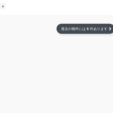
過去の物件には
6
件あります