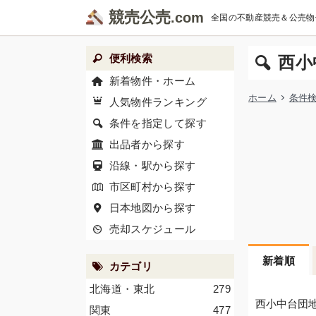
競売公売
全国の不動産競売＆公売物
便利検索
西小
新着物件・ホーム
ホーム
条件
人気物件ランキング
条件を指定して探す
出品者から探す
沿線・駅から探す
市区町村から探す
日本地図から探す
売却スケジュール
新着順
カテゴリ
北海道・東北
279
西小中台団
関東
477