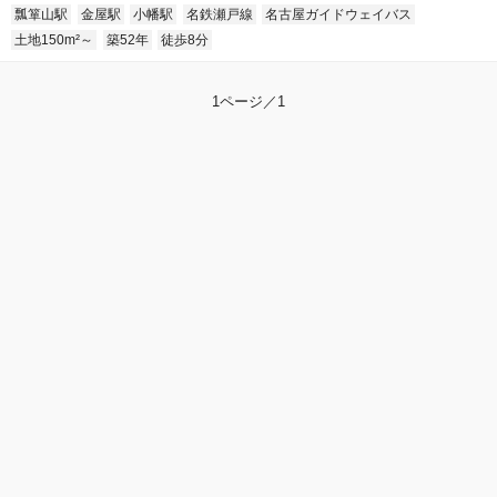
瓢箪山駅
金屋駅
小幡駅
名鉄瀬戸線
名古屋ガイドウェイバス
土地150m²～
築52年
徒歩8分
1ページ／1