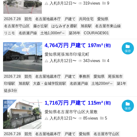
入札8月12日〜
319
9
2026.7.28
競売
名古屋地裁本庁
戸建て
共同住宅
愛知県
名古屋市守山区
藤が丘駅
はなみずき通駅
旭前駅
名古屋市東山線
リニモ
名鉄瀬戸線
土地1,000m²～
築36年
COURAGE901
4,764万円 戸建て 197m²
(初)
愛知県尾張旭市印場元町
入札8月12日〜
343
4
2026.7.28
競売
名古屋地裁本庁
戸建て
事務所
愛知県
尾張旭市
印場駅
旭前駅
大森・金城学院前駅
名鉄瀬戸線
土地200m²～
築1年
徒歩3分
1,716万円 戸建て 115m²
(初)
愛知県名古屋市守山区大屋敷
入札8月12日〜
85
5
2026.7.28
競売
名古屋地裁本庁
戸建て
愛知県
名古屋市守山区