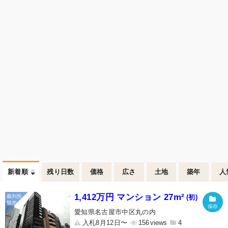
新着順
残り日数
価格
広さ
土地
築年
人
1,412万円 マンション 27m²
(初)
愛知県名古屋市中区丸の内
入札8月12日〜
156
4