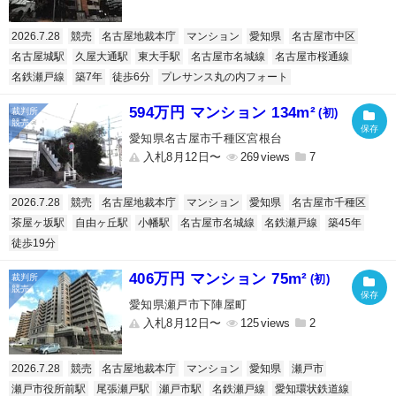
2026.7.28
競売
名古屋地裁本庁
マンション
愛知県
名古屋市中区
名古屋城駅
久屋大通駅
東大手駅
名古屋市名城線
名古屋市桜通線
名鉄瀬戸線
築7年
徒歩6分
プレサンス丸の内フォート
594万円 マンション 134m²
(初)
愛知県名古屋市千種区宮根台
入札8月12日〜
269
7
2026.7.28
競売
名古屋地裁本庁
マンション
愛知県
名古屋市千種区
茶屋ヶ坂駅
自由ヶ丘駅
小幡駅
名古屋市名城線
名鉄瀬戸線
築45年
徒歩19分
406万円 マンション 75m²
(初)
愛知県瀬戸市下陣屋町
入札8月12日〜
125
2
2026.7.28
競売
名古屋地裁本庁
マンション
愛知県
瀬戸市
瀬戸市役所前駅
尾張瀬戸駅
瀬戸市駅
名鉄瀬戸線
愛知環状鉄道線