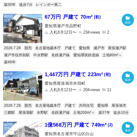
築30年
徒歩7分
レインボー第二
67万円 戸建て 70m²
(初)
愛知県瀬戸市品野町
入札8月12日〜
234
2
2026.7.28
競売
名古屋地裁本庁
戸建て
愛知県
瀬戸市
尾張瀬戸駅
瀬戸市役所前駅
中水野駅
名鉄瀬戸線
愛知環状鉄道線
土地80m²～
築46年
1,447万円 戸建て 223m²
(初)
愛知県尾張旭市井田町
入札8月12日〜
204
11
2026.7.28
競売
名古屋地裁本庁
戸建て
共同住宅
愛知県
尾張旭市
三郷駅
尾張旭駅
水野駅
名鉄瀬戸線
土地200m²～
築37年
徒歩10分
1億568万円 戸建て 749m²
(2)
愛知県名古屋市守山区白山