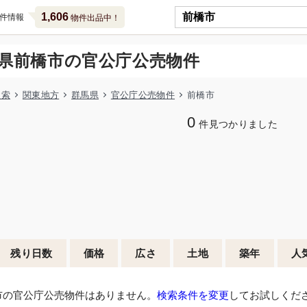
1,606
件情報
物件出品中！
県前橋市の官公庁公売物件
検索
関東地方
群馬県
官公庁公売物件
前橋市
0
件見つかりました
残り日数
価格
広さ
土地
築年
人
市の官公庁公売物件はありません。
検索条件を変更
してお試しくだ