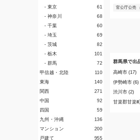
- 東京
61
官公庁公売
- 神奈川
68
- 千葉
60
- 埼玉
69
- 茨城
82
- 栃木
101
群馬県で出
- 群馬
72
高崎市 (17)
甲信越・北陸
110
東海
140
伊勢崎市 (6)
関西
271
渋川市 (2)
中国
92
甘楽郡甘楽町 
四国
59
九州・沖縄
136
マンション
200
戸建て
955