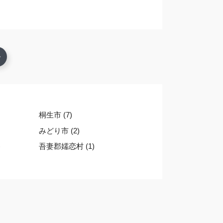
桐生市 (7)
みどり市 (2)
)
吾妻郡嬬恋村 (1)