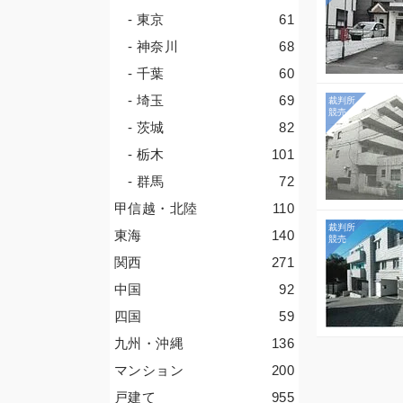
- 東京
61
- 神奈川
68
- 千葉
60
- 埼玉
69
- 茨城
82
- 栃木
101
- 群馬
72
甲信越・北陸
110
東海
140
関西
271
中国
92
四国
59
九州・沖縄
136
マンション
200
戸建て
955