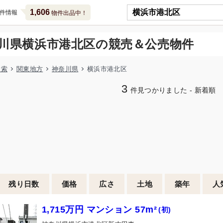
1,606
件情報
物件出品中！
川県横浜市港北区の競売＆公売物件
検索
関東地方
神奈川県
横浜市港北区
3
件見つかりました - 新着順
残り日数
価格
広さ
土地
築年
人
1,715万円 マンション 57m²
(初)