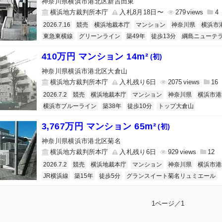
神奈川県横浜市港北区新吉田東
横浜地方裁判所本庁
入札8月18日〜
279
4
2026.7.16
競売
横浜地裁本庁
マンション
神奈川県
横浜市
東急東横線
グリーンライン
築49年
徒歩13分
綱島ニューテ
410万円 マンション 14m²
(初)
神奈川県横浜市港北区大倉山
横浜地方裁判所本庁
入札残り6日
2075
16
2026.7.2
競売
横浜地裁本庁
マンション
神奈川県
横浜市港
横浜市ブルーライン
築38年
徒歩10分
トップ大倉山
3,767万円 マンション 65m²
(初)
神奈川県横浜市港北区菊名
横浜地方裁判所本庁
入札残り6日
929
12
2026.7.2
競売
横浜地裁本庁
マンション
神奈川県
横浜市港
JR横浜線
築15年
徒歩5分
グランスイート菊名リュミエール
1ページ／1