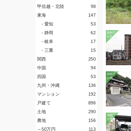
甲信越・北陸
98
東海
147
- 愛知
53
- 静岡
62
- 岐阜
17
- 三重
15
関西
250
中国
94
四国
53
九州・沖縄
136
マンション
192
戸建て
896
土地
290
農地
156
～50
万円
113