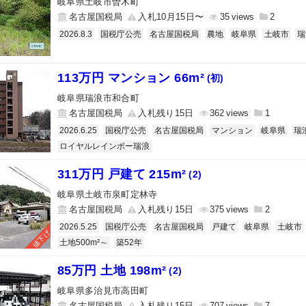
岐阜県土岐市曽木町
名古屋国税局
入札10月15日〜
35
2
2026.8.3
国税庁公売
名古屋国税局
農地
岐阜県
土岐市
瑞
113万円 マンション 66m²
(初)
岐阜県瑞浪市和合町
名古屋国税局
入札残り15日
362
1
2026.6.25
国税庁公売
名古屋国税局
マンション
岐阜県
瑞
ロイヤルレインボー瑞浪
311万円 戸建て 215m²
(2)
岐阜県土岐市泉町定林寺
名古屋国税局
入札残り15日
375
2
2026.5.25
国税庁公売
名古屋国税局
戸建て
岐阜県
土岐市
値下げ
土地500m²～
築52年
85万円 土地 198m²
(2)
岐阜県多治見市高田町
名古屋国税局
入札残り15日
707
7