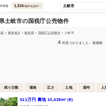
1,534
件情報
物件出品中！
県土岐市の国税庁公売物件
検索
東海地方
岐阜県
国税庁公売物件
土岐市
4
件見つかりました - 新着順
残り日数
価格
広さ
土地
築年
人
511万円 農地 10,439m²
(初)