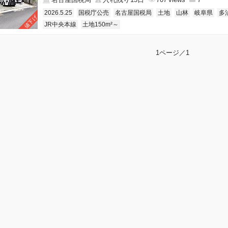
2026.5.25
国税庁公売
名古屋国税局
土地
山林
岐阜県
多
値下げ
JR中央本線
土地150m²～
1ページ／1