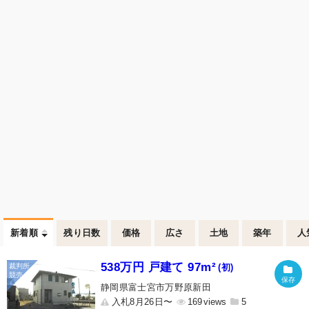
新着順
残り日数
価格
広さ
土地
築年
人
538万円 戸建て 97m²
(初)
静岡県富士宮市万野原新田
入札8月26日〜
169
5