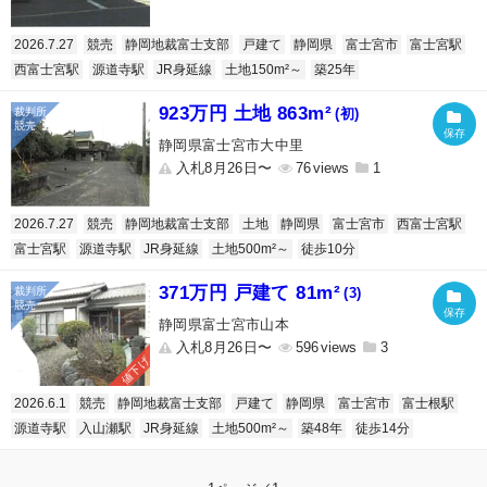
2026.7.27
競売
静岡地裁富士支部
戸建て
静岡県
富士宮市
富士宮駅
西富士宮駅
源道寺駅
JR身延線
土地150m²～
築25年
923万円 土地 863m²
(初)
静岡県富士宮市大中里
入札8月26日〜
76
1
2026.7.27
競売
静岡地裁富士支部
土地
静岡県
富士宮市
西富士宮駅
富士宮駅
源道寺駅
JR身延線
土地500m²～
徒歩10分
371万円 戸建て 81m²
(3)
静岡県富士宮市山本
入札8月26日〜
596
3
値下げ
2026.6.1
競売
静岡地裁富士支部
戸建て
静岡県
富士宮市
富士根駅
源道寺駅
入山瀬駅
JR身延線
土地500m²～
築48年
徒歩14分