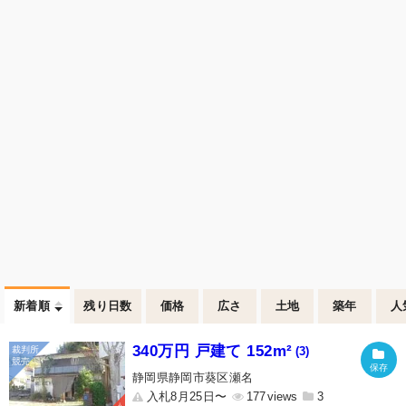
新着順
残り日数
価格
広さ
土地
築年
人
340万円 戸建て 152m²
(3)
静岡県静岡市葵区瀬名
入札8月25日〜
177
3