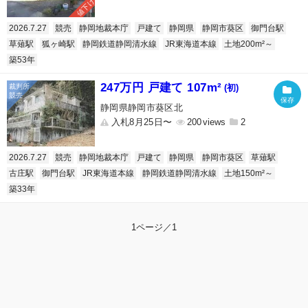
値下げ
2026.7.27
競売
静岡地裁本庁
戸建て
静岡県
静岡市葵区
御門台駅
草薙駅
狐ヶ崎駅
静岡鉄道静岡清水線
JR東海道本線
土地200m²～
築53年
247万円 戸建て 107m²
(初)
静岡県静岡市葵区北
入札8月25日〜
200
2
2026.7.27
競売
静岡地裁本庁
戸建て
静岡県
静岡市葵区
草薙駅
古庄駅
御門台駅
JR東海道本線
静岡鉄道静岡清水線
土地150m²～
築33年
1ページ／1