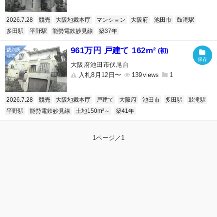
2026.7.28
競売
大阪地裁本庁
マンション
大阪府
池田市
鼓滝駅
多田駅
平野駅
能勢電鉄妙見線
築37年
961万円 戸建て 162m²
(初)
大阪府池田市伏尾台
入札8月12日〜
139
1
2026.7.28
競売
大阪地裁本庁
戸建て
大阪府
池田市
多田駅
鼓滝駅
平野駅
能勢電鉄妙見線
土地150m²～
築41年
1ページ／1