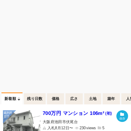
新着順
残り日数
価格
広さ
土地
築年
人
700万円 マンション 106m²
(初)
大阪府池田市伏尾台
入札8月12日〜
230
5