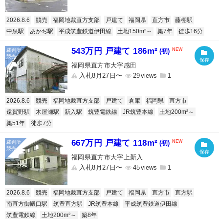
2026.8.6
競売
福岡地裁直方支部
戸建て
福岡県
直方市
藤棚駅
中泉駅
あかぢ駅
平成筑豊鉄道伊田線
土地150m²～
築7年
徒歩16分
543万円 戸建て 186m²
(初)
福岡県直方市大字感田
入札8月27日〜
29
1
2026.8.6
競売
福岡地裁直方支部
戸建て
倉庫
福岡県
直方市
遠賀野駅
木屋瀬駅
新入駅
筑豊電鉄線
JR筑豊本線
土地200m²～
築51年
徒歩7分
667万円 戸建て 118m²
(初)
福岡県直方市大字上新入
入札8月27日〜
45
1
2026.8.6
競売
福岡地裁直方支部
戸建て
福岡県
直方市
直方駅
南直方御殿口駅
筑豊直方駅
JR筑豊本線
平成筑豊鉄道伊田線
筑豊電鉄線
土地200m²～
築8年