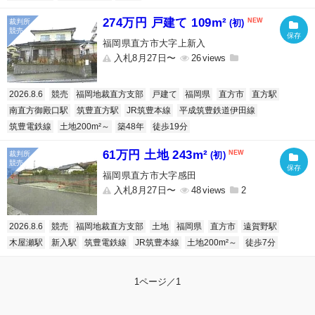
274万円 戸建て 109m²
(初)
福岡県直方市大字上新入
入札8月27日〜
26
2026.8.6
競売
福岡地裁直方支部
戸建て
福岡県
直方市
直方駅
南直方御殿口駅
筑豊直方駅
JR筑豊本線
平成筑豊鉄道伊田線
筑豊電鉄線
土地200m²～
築48年
徒歩19分
61万円 土地 243m²
(初)
福岡県直方市大字感田
入札8月27日〜
48
2
2026.8.6
競売
福岡地裁直方支部
土地
福岡県
直方市
遠賀野駅
木屋瀬駅
新入駅
筑豊電鉄線
JR筑豊本線
土地200m²～
徒歩7分
1ページ／1