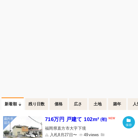
新着順
残り日数
価格
広さ
土地
築年
人
716万円 戸建て 102m²
(初)
福岡県直方市大字下境
入札8月27日〜
49