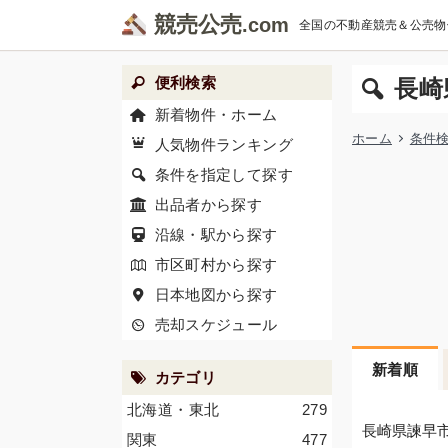
競売公売
全国の不動産競売＆公売物
便利検索
長崎
新着物件・ホーム
ホーム
条件
人気物件ランキング
条件を指定して探す
出品者から探す
沿線・駅から探す
市区町村から探す
日本地図から探す
売却スケジュール
新着順
カテゴリ
北海道・東北
279
長崎県諫早
関東
477