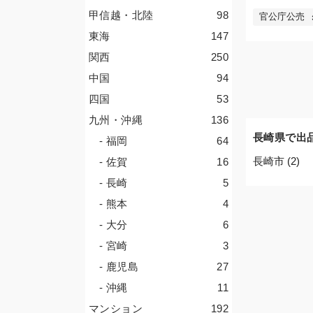
甲信越・北陸
98
官公庁公売
東海
147
関西
250
中国
94
四国
53
九州・沖縄
136
長崎県で出
- 福岡
64
長崎市 (2)
- 佐賀
16
- 長崎
5
- 熊本
4
- 大分
6
- 宮崎
3
- 鹿児島
27
- 沖縄
11
マンション
192