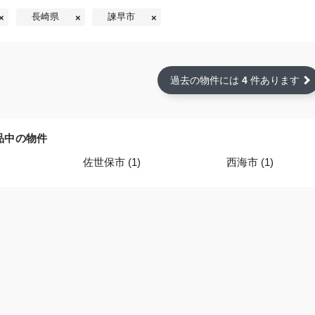
長崎県
諫早市
過去の物件には
4
件あります
品中の物件
佐世保市 (1)
西海市 (1)