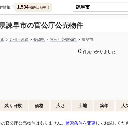
1,534
件情報
物件出品中！
県諫早市の官公庁公売物件
検索
九州・沖縄
長崎県
官公庁公売物件
諫早市
0
件見つかりました
残り日数
価格
広さ
土地
築年
人
市の官公庁公売物件はありません。
検索条件を変更
してお試しくだ