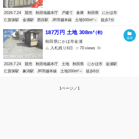
値下げ
2026.7.24
競売
秋田地裁本庁
戸建て
倉庫
秋田県
にかほ市
仁賀保駅
金浦駅
西目駅
JR羽越本線
土地500m²～
徒歩7分
187万円 土地 308m²
(初)
秋田県にかほ市金浦
入札残り6日
70
2026.7.24
競売
秋田地裁本庁
土地
秋田県
にかほ市
金浦駅
仁賀保駅
象潟駅
JR羽越本線
土地200m²～
徒歩6分
1ページ／1