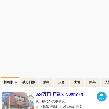
新着順
残り日数
価格
広さ
土地
築年
人
324万円 戸建て 530m²
(3)
秋田県にかほ市平沢
入札残り6日
34
1