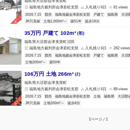
福島県大沼郡会津美里町
福島地方裁判所会津若松支部
入札残り6日
81
2026.7.15
競売
福島地裁会津若松支部
戸建て
福島県
大沼
値下げ
JR只見線
土地1,000m²～
築51年
徒歩18分
35万円 戸建て 102m²
(初)
福島県大沼郡会津美里町沼田
福島地方裁判所会津若松支部
入札残り6日
282
2026.7.15
競売
福島地裁会津若松支部
戸建て
福島県
大沼
土地200m²～
築50年
106万円 土地 266m²
(2)
福島県大沼郡会津美里町
福島地方裁判所会津若松支部
入札残り6日
89
2026.7.15
競売
福島地裁会津若松支部
土地
福島県
大沼郡
値下げ
JR只見線
土地200m²～
徒歩8分
1ページ／1