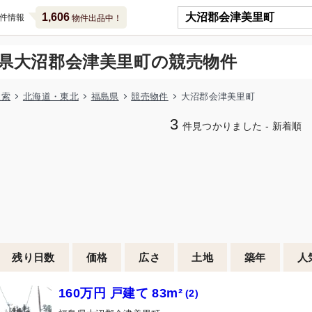
1,606
件情報
物件出品中！
県大沼郡会津美里町の競売物件
検索
北海道・東北
福島県
競売物件
大沼郡会津美里町
3
件見つかりました - 新着順
残り日数
価格
広さ
土地
築年
人
160万円 戸建て 83m²
(2)