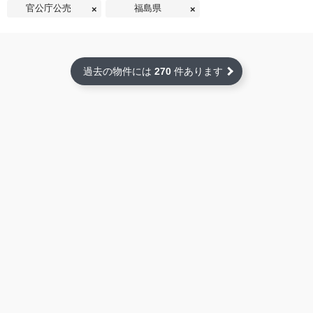
官公庁公売
福島県
過去の物件には
270
件あります