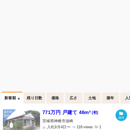
新着順
残り日数
価格
広さ
土地
築年
人
771万円 戸建て 46m²
(初)
茨城県神栖市波崎
入札9月4日〜
118
1