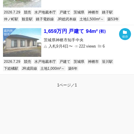
2026.7.29
競売
水戸地裁本庁
戸建て
茨城県
神栖市
銚子駅
仲ノ町駅
観音駅
銚子電鉄線
JR総武本線
土地1,500m²～
築53年
1,659万円 戸建て 94m²
(初)
茨城県神栖市知手中央
入札9月4日〜
222
6
2026.7.29
競売
水戸地裁本庁
戸建て
茨城県
神栖市
笹川駅
下総橘駅
JR成田線
土地1,000m²～
築6年
1ページ／1