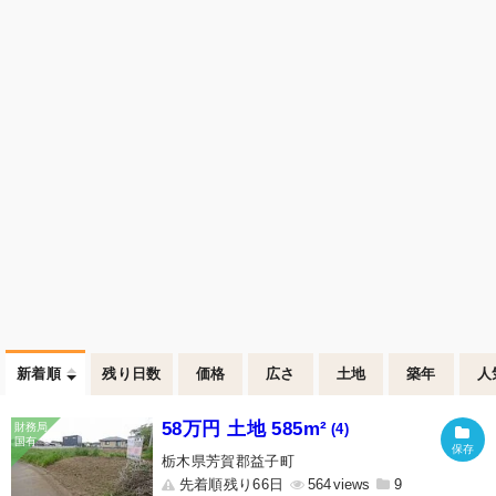
新着順
残り日数
価格
広さ
土地
築年
人
58万円 土地 585m²
(4)
栃木県芳賀郡益子町
先着順残り66日
564
9