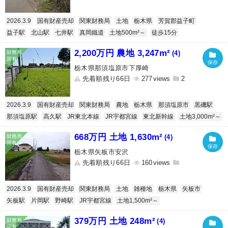
2026.3.9
国有財産売却
関東財務局
土地
栃木県
芳賀郡益子町
益子駅
北山駅
七井駅
真岡鐵道
土地500m²～
徒歩15分
2,200万円 農地 3,247m²
(4)
栃木県那須塩原市下厚崎
先着順残り66日
277
2
2026.3.9
国有財産売却
関東財務局
農地
栃木県
那須塩原市
黒磯駅
那須塩原駅
高久駅
JR東北本線
JR宇都宮線
東北新幹線
土地3,000m²～
668万円 土地 1,630m²
(4)
栃木県矢板市安沢
先着順残り66日
160
2026.3.9
国有財産売却
関東財務局
土地
雑種地
栃木県
矢板市
矢板駅
片岡駅
野崎駅
JR宇都宮線
土地1,500m²～
379万円 土地 248m²
(4)