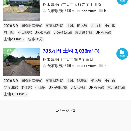
栃木県小山市大字大行寺字上川原
先着順残り66日
735
5
2026.3.9
国有財産売却
関東財務局
土地
栃木県
小山市
小山駅
思川駅
小田林駅
JR水戸線
JR宇都宮線
東北新幹線
JR両毛線
土地200m²～
徒歩18分
785万円 土地 3,036m²
(8)
栃木県小山市大字網戸字追切
先着順残り66日
577
7
2026.3.9
国有財産売却
関東財務局
土地
雑種地
栃木県
小山市
間々田駅
野木駅
小山駅
JR宇都宮線
JR水戸線
JR両毛線
東北新幹線
土地3,000m²～
1ページ／1